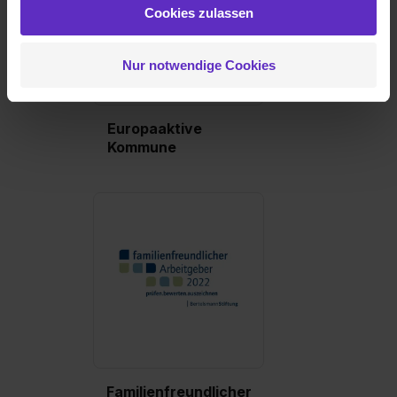
weiteren Daten zusammen, die du ihnen bereitgestellt
Cookies zulassen
hast oder die sie im Rahmen deiner Nutzung der Dienste
gesammelt haben. Durch Klick auf den Button „Cookies
Nur notwendige Cookies
zulassen“ stimmst du dem Setzen der Cookies und der
Datenverarbeitung für alle genannten
Verwendungszwecke (ausgenommen „Notwendig“) zu. .
Europaaktive
In diesem Fall sowie bei der separaten Aktivierung von
Kommune
„Social Media und Marketing“ bist du auch damit
einverstanden, dass dir nach Setzen der Cookies externe
Inhalte (z.B. Videos oder Posts) angezeigt und hierfür
erforderliche personenbezogene Daten an Social Media
Dienste, ggfs. mit Sitz in den USA, übermittelt werden.
Eine Erlaubnis hierfür kannst du auch später noch im
Einzelfall bei dem jeweiligen Inhalt erteilen. Willst du nur
bestimmte Verwendungszwecke zulassen, triff deine
Auswahl über die Checkboxen und klick auf „Auswahl
erlauben“. Die Einwilligung zur Platzierung von Cookies
der Kategorien „Präferenzen“, „Statistiken“ und „Social
Media und Marketing“ umfasst hierbei die Einwilligung
Familienfreundlicher