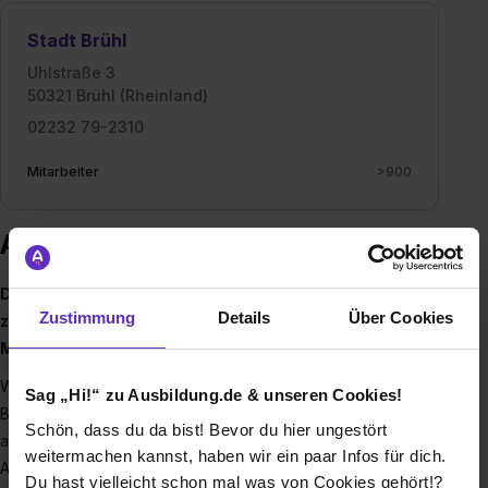
Stadt Brühl
Uhlstraße 3
50321 Brühl (Rheinland)
02232 79-2310
Mitarbeiter
>900
Ausbildung bei Stadt Brühl
Die Schlossstadt Brühl liegt in verkehrsgünstiger Lage
Zustimmung
Details
Über Cookies
zwischen Köln und Bonn und beschäftigt über 900
Mitarbeiterinnen und Mitarbeiter.
Wir decken als modernes Dienstleistungsunternehmen im
Sag „Hi!“ zu Ausbildung.de & unseren Cookies!
Bereich der Daseinsvorsorge ein breites Aufgabenspektrum
Schön, dass du da bist! Bevor du hier ungestört
ab. Innerhalb der vielfältigen kommunalen
weitermachen kannst, haben wir ein paar Infos für dich.
Aufgabenbereiche – Recht und Ordnung, Bauen, Planen und
Du hast vielleicht schon mal was von Cookies gehört!?