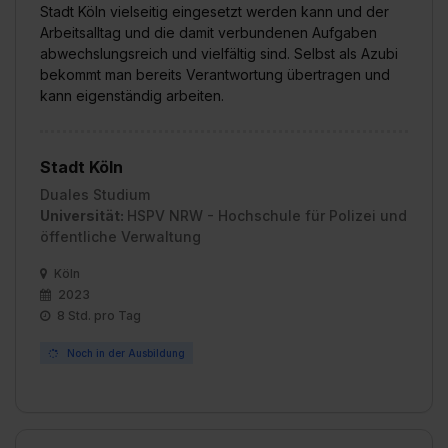
Wirkung für die Zukunft ganz oder teilweise über unsere
Stadt Köln vielseitig eingesetzt werden kann und der
Datenschutzerklärung unter dem Punkt „Datenschutz-
Arbeitsalltag und die damit verbundenen Aufgaben
Einstellungen“ widerrufen. Weitere Informationen zu den
abwechslungsreich und vielfältig sind. Selbst als Azubi
bekommt man bereits Verantwortung übertragen und
einzelnen Cookies findest du durch Klick auf „Details
kann eigenständig arbeiten.
zeigen“. Weitere Informationen:
Datenschutzerklärung
,
Impressum
.
Stadt Köln
Duales Studium
Universität:
HSPV NRW - Hochschule für Polizei und
öffentliche Verwaltung
Köln
2023
8 Std. pro Tag
Noch in der Ausbildung