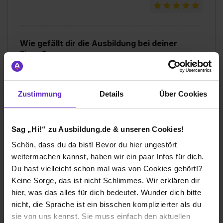
Wie gefällt dir die Ausbildung bei deiner
Firma?
Neben der Work-Life-Balance gefällt mir das
Arbeitsklima sehr gut, ist mit der Privatwirtschaft gar
nicht vergleichbar. Außerdem gibt es gute
Zustimmung
Details
Über Cookies
Aufstiegschancen sowie vielseitige Aufgabenbereiche
und Wechselmöglichkeiten. Es ist auf jeden Fall die
richtige Entscheidung gewesen in den öffentlichen
Sag „Hi!“ zu Ausbildung.de & unseren Cookies!
Dienst zu wechseln.
Schön, dass du da bist! Bevor du hier ungestört
Wie gefällt dir dein Ausbildungsberuf?
weitermachen kannst, haben wir ein paar Infos für dich.
Die Praxisabschnitte sind sehr abwechslungsreich. Vor
Du hast vielleicht schon mal was von Cookies gehört!?
allem finde ich gut, dass man sich sowohl anfordern
Keine Sorge, das ist nicht Schlimmes. Wir erklären dir
lassen kann von Aubilderinnen und Ausbildern in
hier, was das alles für dich bedeutet. Wunder dich bitte
interessanten Ämtern/Abteilungen als auch zuweisen
nicht, die Sprache ist ein bisschen komplizierter als du
lassen kann, falls man noch nicht weiß, wo die Reise
sie von uns kennst. Sie muss einfach den aktuellen
hingehen soll. Man kriegt gute Einblicke in