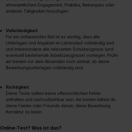
Einstellungen“ widerrufen. Weitere Informationen zu den
ehrenamtlichem Engagement, Praktika, Nebenjobs oder
anderen Tätigkeiten hinzufügen.
einzelnen Cookies findest du durch Klick auf „Details
zeigen“. Weitere Informationen:
Datenschutzerklärung
,
Impressum
.
Vollständigkeit
Für ein umfassendes Bild ist es wichtig, dass alle
Unterlagen und Angaben im Lebenslauf vollständig sind
und insbesondere alle relevanten Schulzeugnisse (und
eventuell bestehende Arbeitszeugnisse) vorliegen. Prüfe
am besten vor dem Absenden noch einmal, ob deine
Bewerbungsunterlagen vollständig sind.
Richtigkeit
Deine Texte sollten keine offensichtlichen Fehler
enthalten und nachvollziehbar sein. Am besten bittest du
deine Familie oder Freunde darum, deine Bewerbung
Korrektur zu lesen.
Online-Test? Was ist das?