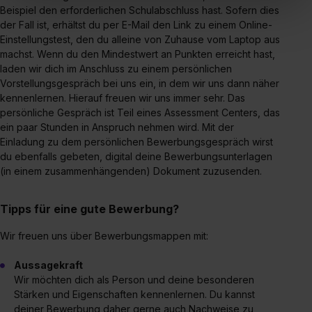
In diesem Fall sowie bei der separaten Aktivierung von
Beispiel den erforderlichen Schulabschluss hast. Sofern dies
„Social Media und Marketing“ bist du auch damit
der Fall ist, erhältst du per E-Mail den Link zu einem Online-
einverstanden, dass dir nach Setzen der Cookies externe
Einstellungstest, den du alleine von Zuhause vom Laptop aus
machst. Wenn du den Mindestwert an Punkten erreicht hast,
Inhalte (z.B. Videos oder Posts) angezeigt und hierfür
laden wir dich im Anschluss zu einem persönlichen
erforderliche personenbezogene Daten an Social Media
Vorstellungsgespräch bei uns ein, in dem wir uns dann näher
Dienste, ggfs. mit Sitz in den USA, übermittelt werden.
kennenlernen. Hierauf freuen wir uns immer sehr. Das
Eine Erlaubnis hierfür kannst du auch später noch im
persönliche Gespräch ist Teil eines Assessment Centers, das
Einzelfall bei dem jeweiligen Inhalt erteilen. Willst du nur
ein paar Stunden in Anspruch nehmen wird. Mit der
bestimmte Verwendungszwecke zulassen, triff deine
Einladung zu dem persönlichen Bewerbungsgespräch wirst
Auswahl über die Checkboxen und klick auf „Auswahl
du ebenfalls gebeten, digital deine Bewerbungsunterlagen
(in einem zusammenhängenden) Dokument zuzusenden.
erlauben“. Die Einwilligung zur Platzierung von Cookies
der Kategorien „Präferenzen“, „Statistiken“ und „Social
Media und Marketing“ umfasst hierbei die Einwilligung
Tipps für eine gute Bewerbung?
zur Übermittlung deiner Daten in die USA (Art. 49 Abs. 1
Wir freuen uns über Bewerbungsmappen mit:
S. 1 lit. a) DS-GVO). Die USA verfügen über kein
angemessenes Datenschutzniveau (EuGH – Schrems
Aussagekraft
II). Du kannst die von dir erteilte Einwilligung jederzeit mit
Wir möchten dich als Person und deine besonderen
Wirkung für die Zukunft ganz oder teilweise über unsere
Stärken und Eigenschaften kennenlernen. Du kannst
Datenschutzerklärung unter dem Punkt „Datenschutz-
deiner Bewerbung daher gerne auch Nachweise zu