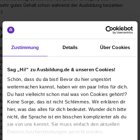
sehr gutes Gehalt schon während der Ausbildung bezahlen.
:)
Wie sehen die Übernahmechancen nach der
Ausbildung aus?
Zustimmung
Details
Über Cookies
Insbesondere im Verwaltungsbereich bilden wir aus, um
unsere Auszubildenden als feste Mitarbeitende zu
übernehmen, sodass wir hier nach Einzelfallprüfung eine
Übernahmegarantie haben! Voraussetzungen hierfür sind
Sag „Hi!“ zu Ausbildung.de & unseren Cookies!
unter anderem, dass du die Abschlussprüfung bestehst, gute
Schön, dass du da bist! Bevor du hier ungestört
Leistungsbeurteilungen aus der Praxis hast und in der Zeit
weitermachen kannst, haben wir ein paar Infos für dich.
bis zum Ausbildungs- beziehungsweise Studienende die
nette, motivierte und teamorientierte Person bleibst, die wir
Du hast vielleicht schon mal was von Cookies gehört!?
bei der Einstellung kennengelernt haben und die zum Wohle
Keine Sorge, das ist nicht Schlimmes. Wir erklären dir
aller Kölner*innen dauerhaft bei uns arbeiten möchte. Bei
hier, was das alles für dich bedeutet. Wunder dich bitte
anderen Ausbildungen und Studiengängen ist dies abhängig
nicht, die Sprache ist ein bisschen komplizierter als du
vom jeweiligen Berufsbild und von den Bedarfen, die wir
sie von uns kennst. Sie muss einfach den aktuellen
zum Zeitpunkt deines Abschlusses haben. Auch hier ist
Datenschutzbestimmungen gerecht werden.
vielfach eine unbefristete Übernahme möglich. Sollte hier