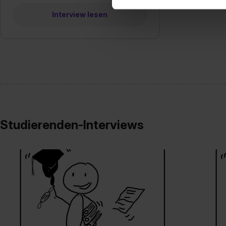
erforderliche personenbezoge
Interview lesen
Erlaubnis hierfür kannst du a
Verwendungszwecke zulassen,
Einwilligung zur Platzierung
umfasst hierbei die Einwillig
verfügen über kein angemess
jederzeit mit Wirkung für di
„Datenschutz-Einstellungen“ 
„Details zeigen“. Weitere In
Studierenden-Interviews