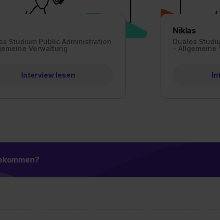
Niklas
es Studium Public Administration
Duales Studiu
lgemeine Verwaltung
– Allgemeine
Interview lesen
In
 bekommen?