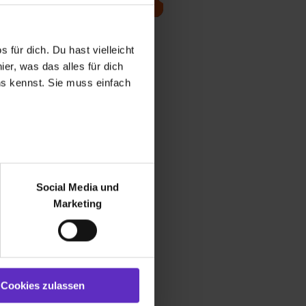
te/r für Medien- und
dienste
 für dich. Du hast vielleicht
er, was das alles für dich
terview lesen
uns kennst. Sie muss einfach
r bei Benutzung der
bseite zu analysieren
Social Media und
ür soziale Medien, Werbung
Marketing
und Marketing“). Unsere
 bereitgestellt hast oder die
ookies zulassen“ stimmst du
e (ausgenommen „Notwendig“)
st du auch damit
Cookies zulassen
gezeigt und hierfür