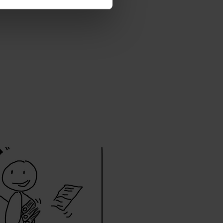
ermittelt werden. Eine
Willst du nur bestimmte
hl erlauben“. Die
cial Media und Marketing“
1 lit. a) DS-GVO). Die USA
dir erteilte Einwilligung
unter dem Punkt
est du durch Klick auf