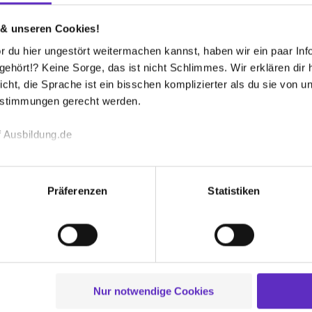
ic
Celine
altungsfachangestellte/r
Fachangestell
 & unseren Cookies!
Informations
 du hier ungestört weitermachen kannst, haben wir ein paar Infos
hört!? Keine Sorge, das ist nicht Schlimmes. Wir erklären dir hi
Interview lesen
In
icht, die Sprache ist ein bisschen komplizierter als du sie von 
estimmungen gerecht werden.
 Ausbildung.de
echnischen Funktion unserer Webseite („Notwendig“), um von di
lungen zu speichern ( „Präferenzen“), die Zugriffe auf unsere We
Präferenzen
Statistiken
ionen zu deiner Verwendung unserer Website an unsere Partner f
und um Inhalte und Anzeigen zu personalisieren („Social Media 
tionen möglicherweise mit weiteren Daten zusammen, die du ihnen
g der Dienste gesammelt haben. Durch Klick auf den Button „C
 der Datenverarbeitung für alle genannten Verwendungszweck
ei der separaten Aktivierung von „Social Media und Marketing“ bi
Nur notwendige Cookies
 Setzen der Cookies externe Inhalte (z.B. Videos oder Posts) an