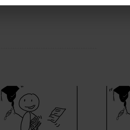
ne Daten an Social Media Dienste, ggfs. mit Sitz in den USA, üb
uch später noch im Einzelfall bei dem jeweiligen Inhalt erteilen. 
 triff deine Auswahl über die Checkboxen und klick auf „Auswa
 von Cookies der Kategorien „Präferenzen“, „Statistiken“ und „So
ung zur Übermittlung deiner Daten in die USA (Art. 49 Abs. 1 S. 
enes Datenschutzniveau (EuGH – Schrems II). Du kannst die von 
e Zukunft ganz oder teilweise über unsere Datenschutzerklärung 
widerrufen. Weitere Informationen zu den einzelnen Cookies find
formationen:
Datenschutzerklärung
,
Impressum
.