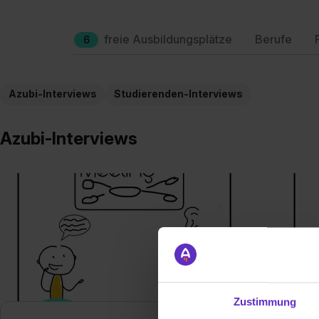
freie Ausbildungsplätze
Berufe
6
Azubi-Interviews
Studierenden-Interviews
Azubi-Interviews
Zustimmung