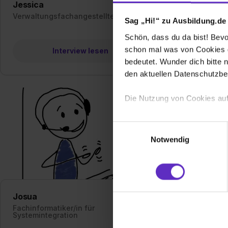
Jessica
Cedr
Verwaltungsfachangestellte/r
Verw
Sag „Hi!“ zu Ausbildung.de
Schön, dass du da bist! Bevor
schon mal was von Cookies ge
Interview lesen
bedeutet. Wunder dich bitte n
den aktuellen Datenschutzb
Die Nutzung von Cookies auf
Wir verwenden Cookies zur t
Einwilligungsauswahl
Webseite getroffenen Einstel
Notwendig
(„Statistiken“), um Informat
und Analysen weiterzugeben 
Partner führen diese Informa
sie im Rahmen deiner Nutzun
Josua
dem Setzen der Cookies und
Fachinformatiker/in für
zu. . In diesem Fall sowie b
Systemintegration
einverstanden, dass dir nach