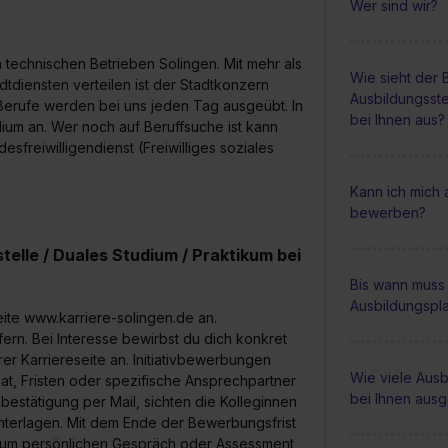
Wer sind wir?
en technischen Betrieben Solingen. Mit mehr als
Wie sieht der
dtdiensten verteilen ist der Stadtkonzern
Ausbildungsste
Berufe werden bei uns jeden Tag ausgeübt. In
bei Ihnen aus?
ium an. Wer noch auf Beruffsuche ist kann
esfreiwilligendienst (Freiwilliges soziales
Kann ich mich 
bewerben?
elle / Duales Studium / Praktikum bei
Bis wann muss 
Ausbildungspl
ite www.karriere-solingen.de an.
fern. Bei Interesse bewirbst du dich konkret
er Karriereseite an. Initiativbewerbungen
Wie viele Ausb
mat, Fristen oder spezifische Ansprechpartner
bei Ihnen aus
sbestätigung per Mail, sichten die Kolleginnen
nterlagen. Mit dem Ende der Bewerbungsfrist
 zum persönlichen Gespräch oder Assessment