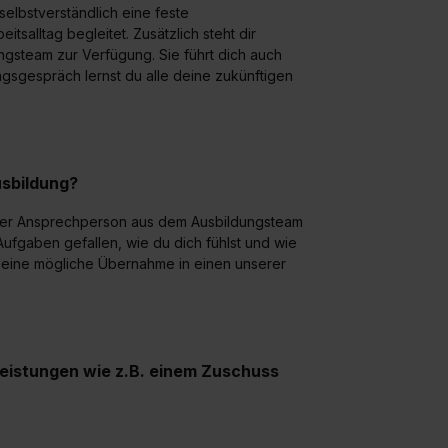
widerrufen. Weitere Informationen zu den einzelnen Cookies find
elbstverständlich eine feste
formationen:
Datenschutzerklärung
,
Impressum
.
salltag begleitet. Zusätzlich steht dir
gsteam zur Verfügung. Sie führt dich auch
gespräch lernst du alle deine zukünftigen
sbildung?
iner Ansprechperson aus dem Ausbildungsteam
Aufgaben gefallen, wie du dich fühlst und wie
 eine mögliche Übernahme in einen unserer
leistungen wie z.B. einem Zuschuss