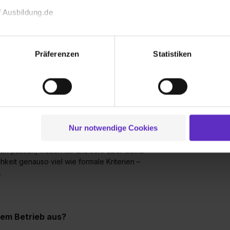
 jeden Schulabschluss passende
 Ausbildung.de
reiben sowie relevante Zeugnisse und
Möglichkeit, deine Unterlagen auf dem
echnischen Funktion unserer Webseite („Notwendig“), um von di
Wir empfehlen, dein Profil regelmäßig zu
lungen zu speichern ( „Präferenzen“), die Zugriffe auf unsere We
Präferenzen
Statistiken
deine Bewerbung vollständig ist und wir ein
ionen zu deiner Verwendung unserer Website an unsere Partner f
und um Inhalte und Anzeigen zu personalisieren („Social Media 
tionen möglicherweise mit weiteren Daten zusammen, die du ihnen
g der Dienste gesammelt haben. Durch Klick auf den Button „C
en nicht zu 100% erfülle?
 der Datenverarbeitung für alle genannten Verwendungszweck
ei der separaten Aktivierung von „Social Media und Marketing“ bi
Nur notwendige Cookies
derungen sind als Orientierung gedacht. Uns
 Setzen der Cookies externe Inhalte (z.B. Videos oder Posts) an
du glaubst, dass deine Qualifikationen,
ne Daten an Social Media Dienste, ggfs. mit Sitz in den USA, üb
on passen, freuen wir uns sehr über deine
uch später noch im Einzelfall bei dem jeweiligen Inhalt erteilen. 
keit genauso viel wie formale Kriterien –
.
 triff deine Auswahl über die Checkboxen und klick auf „Auswa
 von Cookies der Kategorien „Präferenzen“, „Statistiken“ und „So
ung zur Übermittlung deiner Daten in die USA (Art. 49 Abs. 1 S. 
enes Datenschutzniveau (EuGH – Schrems II). Du kannst die von 
rem Betrieb aus?
e Zukunft ganz oder teilweise über unsere Datenschutzerklärung 