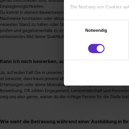
genau beschrieben sind. Grundsätzlich findest du bei uns aber für
Einstiegsmöglichkeiten.
Die Nutzung von Cookies auf
Du kannst in deinem Bewerberprofil Lebenslauf, Bewerbungsansch
Nachweise hochladen oder aktualisieren. So hast du jederzeit die 
Wir verwenden Cookies zur t
Einwilligungsauswahl
neuesten Stand zu halten oder fehlende Dokumente nachzureichen. 
Webseite getroffenen Einstel
Notwendig
prüfen und gegebenenfalls zu ergänzen. So stellst du sicher, dass 
(„Statistiken“), um Informat
umfassendes Bild deine Qualifikationen erhalten.
und Analysen weiterzugeben 
Partner führen diese Informa
sie im Rahmen deiner Nutzun
Kann ich mich bewerben, auch wenn ich die Anforderung
dem Setzen der Cookies und
zu. . In diesem Fall sowie b
Ja, auf jeden Fall! Die in unseren Stellenanzeigen genannten Anfor
einverstanden, dass dir nach
ist bewusst, dass kaum jemand alle Punkte vollständig erfüllt. Wenn 
erforderliche personenbezoge
Erfahrungen oder deine Motivation gut zur ausgeschriebenen Positi
Erlaubnis hierfür kannst du a
Bewerbung. Oft zählen Engagement, Lernbereitschaft und Persönlich
zeig uns also gerne, warum du die richtige Person für die Stelle bist
Verwendungszwecke zulassen,
Einwilligung zur Platzierung
umfasst hierbei die Einwillig
verfügen über kein angemess
Wie sieht die Betreuung während einer Ausbildung in Ih
jederzeit mit Wirkung für di