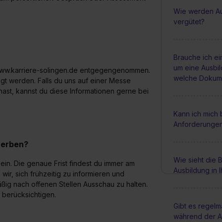
Wie werden Au
vergütet?
Brauche ich e
um eine Ausbi
 www.karriere-solingen.de entgegengenommen.
welche Dokume
gt werden. Falls du uns auf einer Messe
hast, kannst du diese Informationen gerne bei
Kann ich mich
Anforderungen 
werben?
Wie sieht die
ein. Die genaue Frist findest du immer am
Ausbildung in 
ir, sich frühzeitig zu informieren und
ßig nach offenen Stellen Ausschau zu halten.
 berücksichtigen.
Gibt es regel
während der A