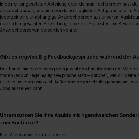
„Datenschutz-Einstellungen“ 
In deiner eingesetzten Abteilung oder deinem Fachbereich hast du s
„Details zeigen“. Weitere In
Ansprechperson, die dich bei deinen täglichen Aufgaben und im Arbeit
jederzeit eine unabhängige Ansprechperson aus unserem Ausbildun
durch den gesamten Bewerbungsprozess. Spätestens im Bewerbungs
Ansprechpersonen persönlich kennen.
Gibt es regelmäßig Feedbackgespräche während der Au
Das hängt immer ein wenig vom jeweiligen Fachbereich ab. Mit de
finden jedoch regelmäßig Gespräche statt – darüber, wie dir deine 
du dich weiterentwickelst. Außerdem besprecht ihr gemeinsam, wie
Jobs aussehen kann.
Unterstützen Sie Ihre Azubis mit irgendwelchen Sonder
zum Busticket?
Klar! Alle Azubis erhalten bei uns: