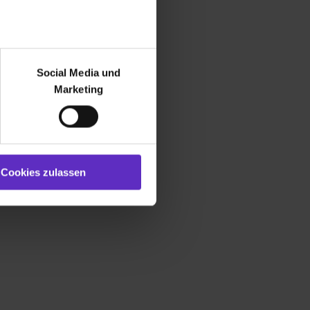
r bei Benutzung der
bseite zu analysieren
Social Media und
ür soziale Medien, Werbung
Marketing
und Marketing“). Unsere
 bereitgestellt hast oder die
ookies zulassen“ stimmst du
e (ausgenommen „Notwendig“)
st du auch damit
Cookies zulassen
gezeigt und hierfür
ermittelt werden. Eine
Willst du nur bestimmte
hl erlauben“. Die
cial Media und Marketing“
1 lit. a) DS-GVO). Die USA
dir erteilte Einwilligung
unter dem Punkt