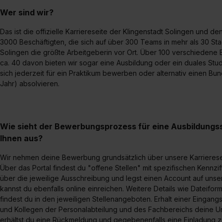
Wer sind wir?
Das ist die offizielle Karriereseite der Klingenstadt Solingen und d
3000 Beschäftigten, die sich auf über 300 Teams in mehr als 30 Sta
Solingen die größte Arbeitgeberin vor Ort. Über 100 verschiedene 
ca. 40 davon bieten wir sogar eine Ausbildung oder ein duales Stud
sich jederzeit für ein Praktikum bewerben oder alternativ einen Bund
Jahr) absolvieren.
Wie sieht der Bewerbungsprozess für eine Ausbildungsst
Ihnen aus?
Wir nehmen deine Bewerbung grundsätzlich über unsere Karrierese
Über das Portal findest du "offene Stellen" mit spezifischen Kennzif
über die jeweilige Ausschreibung und legst einen Account auf unser
kannst du ebenfalls online einreichen. Weitere Details wie Dateifor
findest du in den jeweiligen Stellenangeboten. Erhalt einer Eingang
und Kollegen der Personalabteilung und des Fachbereichs deine U
erhältst du eine Rückmeldung und gegebenenfalls eine Einladung