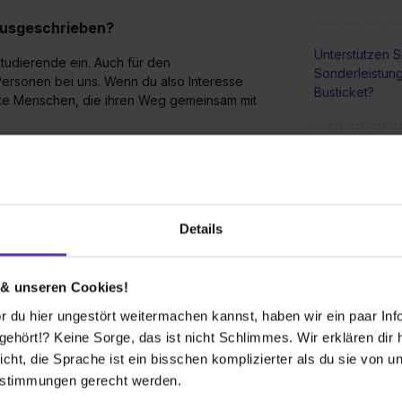
 ausgeschrieben?
Unterstützen S
tudierende ein. Auch für den
Sonderleistun
 Personen bei uns. Wenn du also Interesse
Busticket?
erte Menschen, die ihren Weg gemeinsam mit
Gibt es die Mög
Ausbildung im 
Details
hlt und variiert je nach Ausbildungsberuf und
Wie groß sind 
ngsjahr bei über 1.000 € brutto.
Ausbildung be
 & unseren Cookies!
 du hier ungestört weitermachen kannst, haben wir ein paar Infos
Ist eine Hospi
 Ausbildung bei Ihnen zu machen? Und
hört!? Keine Sorge, das ist nicht Schlimmes. Wir erklären dir hi
möglich?
icht, die Sprache ist ein bisschen komplizierter als du sie von 
estimmungen gerecht werden.
rungen, die in der jeweiligen Ausschreibung