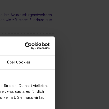
ie Ihre Azubis mit irgendwelchen
gen wie z.B. einem Zuschuss zum
lichkeit einen Teil der
Ausland zu absolvieren?
Über Cookies
die Chancen nach fertiger
i Ihnen übernommen zu werden?
 für dich. Du hast vielleicht
tation oder eine Probearbeit
er, was das alles für dich
uns kennst. Sie muss einfach