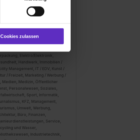
und Marketing“). Unsere
Mail anzeigen
 bereitgestellt hast oder die
ookies zulassen“ stimmst du
tarbeiter
00
e (ausgenommen „Notwendig“)
st du auch damit
anche
Cookies zulassen
gezeigt und hierfür
ugewerbe / Architektur, Beratung,
ermittelt werden. Eine
sign, Dienstleistung, Druck / Papier /
rpackung, Elektro/Elektronik,
Willst du nur bestimmte
sundheit, Handwerk, Immobilien /
hl erlauben“. Die
cility Management, IT / EDV, Kunst /
cial Media und Marketing“
ltur / Freizeit, Marketing / Werbung /
1 lit. a) DS-GVO). Die USA
, Medien, Medizin, Öffentlicher
dir erteilte Einwilligung
enst, Personalwesen, Soziales,
unter dem Punkt
fallwirtschaft, Sport, Informatik,
est du durch Klick auf
urnalismus, KFZ, Management,
urismus, Umwelt, Werbung,
chitektur, Büro, Finanzen,
genieurdienstleistungen, Service,
cycling und Wasser,
bliothekswesen, Industrietechnik,