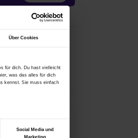
Über Cookies
 für dich. Du hast vielleicht
er, was das alles für dich
uns kennst. Sie muss einfach
r bei Benutzung der
tadt Solingen
bseite zu analysieren
Social Media und
lter-Scheel-Platz 1
ür soziale Medien, Werbung
Marketing
651 Solingen