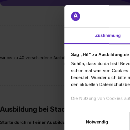
Zustimmung
Sag „Hi!“ zu Ausbildung.de
wir bis zu 40 verschiedene Ausbildungen und duale Studiengänge b
Schön, dass du da bist! Bevor
ist für jede Person etwas dabei, ga
schon mal was von Cookies ge
bedeutet. Wunder dich bitte n
den aktuellen Datenschutzb
Die Nutzung von Cookies auf
Ausbildung bei Stadt Solingen
Wir verwenden Cookies zur t
Einwilligungsauswahl
Webseite getroffenen Einstel
Notwendig
Starte durch mit einer Ausbildung bei der Stadt Solingen!
🚀
(„Statistiken“), um Informat