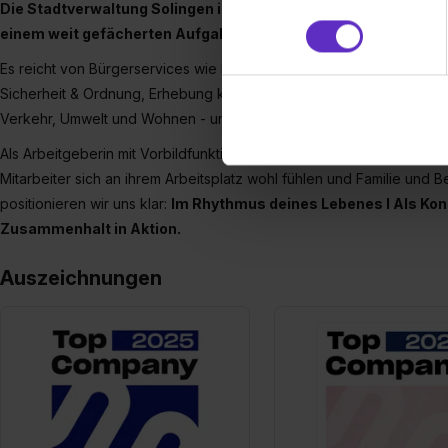
Die Stadtverwaltung Solingen ist mit rund 3000 Beschäftigten
und Analysen weiterzugeben 
einem weit gefächerten Aufgabenspektrum.
Partner führen diese Informa
sie im Rahmen deiner Nutzun
Es reicht von Bürgerservices wie Einwohnermeldeamt, Pässen und 
dem Setzen der Cookies und
Sicherheit & Ordnung, Erhebung kommunaler Steuern, Soziales, Jug
zu. . In diesem Fall sowie b
Verkehr, Umwelt und Wohnen - um nur einige der vielfältigen Aufg
einverstanden, dass dir nach
Als Arbeitgeberin mit Vorbildfunktion setzt sich die Stadt Solingen i
erforderliche personenbezoge
Mitarbeiter sich an ihrem Arbeitsplatz wohl fühlen und Familie und
Erlaubnis hierfür kannst du a
Verwendungszwecke zulassen,
positionieren wir uns klar:
Im
Rhythmus deines Lebenes I Als Konst
Einwilligung zur Platzierung
Zusammenhalt in Aktion.
umfasst hierbei die Einwillig
Auszeichnungen
verfügen über kein angemess
jederzeit mit Wirkung für di
„Datenschutz-Einstellungen“ 
„Details zeigen“. Weitere In