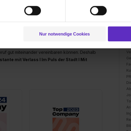
 eine moderne und attraktive Arbeitgeberin mit
und um Inhalte und Anzeigen zu personalisieren („Social Media 
E-
tionen möglicherweise mit weiteren Daten zusammen, die du ihnen
g der Dienste gesammelt haben. Durch Klick auf den Button „C
Mi
Ausweisen sowie Kfz-Zulassung über Bereiche wie
30
 der Datenverarbeitung für alle genannten Verwendungszweck
endförderung und Schulen bis hin zu Planung,
ei der separaten Aktivierung von „Social Media und Marketing“ bi
Br
Nur notwendige Cookies
aben zu nennen.
 Setzen der Cookies externe Inhalte (z.B. Videos oder Posts) an
Ba
ntensiv dafür ein, dass die Mitarbeiterinnen und
ne Daten an Social Media Dienste, ggfs. mit Sitz in den USA, üb
De
 Beruf gut miteinander vereinbaren können. Deshalb
Ve
uch später noch im Einzelfall bei dem jeweiligen Inhalt erteilen. 
Ge
 triff deine Auswahl über die Checkboxen und klick auf „Auswa
ante mit Verlass I Im Puls der Stadt I Mit
Fa
 von Cookies der Kategorien „Präferenzen“, „Statistiken“ und „So
Ku
ung zur Übermittlung deiner Daten in die USA (Art. 49 Abs. 1 S. 
PR
enes Datenschutzniveau (EuGH – Schrems II). Du kannst die von 
Di
e Zukunft ganz oder teilweise über unsere Datenschutzerklärung 
Ab
widerrufen. Weitere Informationen zu den einzelnen Cookies find
Jo
To
formationen:
Datenschutzerklärung
,
Impressum
.
Ar
In
Re
Bi