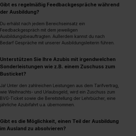
Gibt es regelmäßig Feedbackgespräche während
Datenschutzerklärung unter dem Punkt „Datenschutz-
der Ausbildung?
Einstellungen“ widerrufen. Weitere Informationen zu den
einzelnen Cookies findest du durch Klick auf „Details
Du erhälst nach jedem Bereichseinsatz ein
zeigen“. Weitere Informationen:
Datenschutzerklärung
,
Feedbackgespräch mit dem jeweiligen
Impressum
.
Ausbildungsbeauftragten. Außerdem kannst du nach
Bedarf Gespräche mit unserer Ausbildungsleiterin führen.
Unterstützen Sie Ihre Azubis mit irgendwelchen
Sonderleistungen wie z.B. einem Zuschuss zum
Busticket?
Ja! Unter den zahlreichen Leistungen aus dem Tarifvertrag,
wie Weihnachts- und Urlaubsgeld, wird ein Zuschuss zum
BVG-Ticket sowie die Bereitstellung der Lehrbücher, eine
jährliche Azubifahrt u.a. übernommen.
Gibt es die Möglichkeit, einen Teil der Ausbildung
im Ausland zu absolvieren?