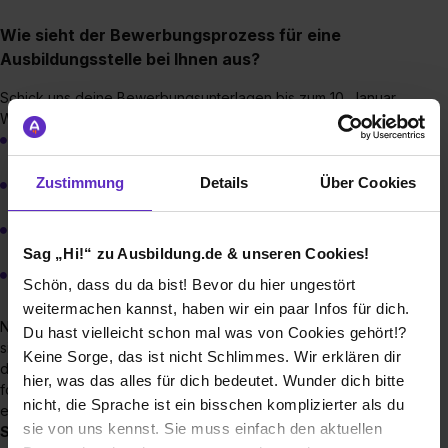
Wie sieht der Bewerbungsprozess für eine
Ausbildungsstelle bei Ihnen aus?
Schick uns deine Bewerbungsunterlagen bis zum 10. Januar.
Wir brauchen von Dir:
ein Bewerbungsschreiben
Zustimmung
Details
Über Cookies
einen Lebenslauf
die drei letzten Zeugnisse
Sag „Hi!“ zu Ausbildung.de & unseren Cookies!
zusätzliche Qualifikationsnachweise und
Schön, dass du da bist! Bevor du hier ungestört
Praktikumszeugnisse
weitermachen kannst, haben wir ein paar Infos für dich.
Nachdem wir deine Bewerbung erhalten haben, werden wir
Du hast vielleicht schon mal was von Cookies gehört!?
sie auswerten. Überzeugt uns deine Bewerbung, dann wirst
Keine Sorge, das ist nicht Schlimmes. Wir erklären dir
du zu einem Einstellungstest eingeladen. Nach dem Test
hier, was das alles für dich bedeutet. Wunder dich bitte
folgt ein Vorstellungsgespräch. Hast du auch dieses
nicht, die Sprache ist ein bisschen komplizierter als du
erfolgreich gemeistert, bist du vielleicht bald ein neues
sie von uns kennst. Sie muss einfach den aktuellen
STADT UND LAND-
Gesicht.