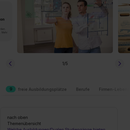
von
rden.
n. Mehr
1
/5
9
freie Ausbildungsplätze
Berufe
Firmen-Lebens
nach oben
Themenübersicht
Welche Ausbildungen/Dualen Studiengänge bieten