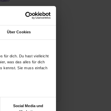
enden?
rend meiner Ausbildung
Abteilungen kennen?
Über Cookies
bereits als Auszubildender
nen Bereich spezialisieren?
 für dich. Du hast vielleicht
er, was das alles für dich
Auszubildender (m/w/d) schon
uns kennst. Sie muss einfach
tlich arbeiten?
die Chancen nach fertiger
i Ihnen übernommen zu werden?
r bei Benutzung der
bseite zu analysieren
Social Media und
ür soziale Medien, Werbung