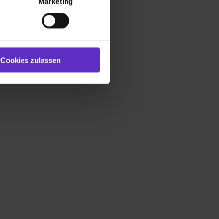
Marketing
und Marketing“). Unsere
 bereitgestellt hast oder die
ookies zulassen“ stimmst du
e (ausgenommen „Notwendig“)
st du auch damit
Cookies zulassen
gezeigt und hierfür
ermittelt werden. Eine
Willst du nur bestimmte
hl erlauben“. Die
cial Media und Marketing“
1 lit. a) DS-GVO). Die USA
dir erteilte Einwilligung
unter dem Punkt
est du durch Klick auf