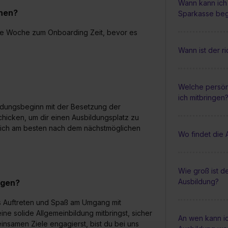
Wann kann ich 
nnen?
Sparkasse be
ine Woche zum Onboarding Zeit, bevor es
Wann ist der r
Welche persön
ich mitbringen
ildungsbeginn mit der Besetzung der
chicken, um dir einen Ausbildungsplatz zu
e dich am besten nach dem nächstmöglichen
Wo findet die 
Wie groß ist d
Ausbildung?
ngen?
res Auftreten und Spaß am Umgang mit
e solide Allgemeinbildung mitbringst, sicher
An wen kann i
insamen Ziele engagierst, bist du bei uns