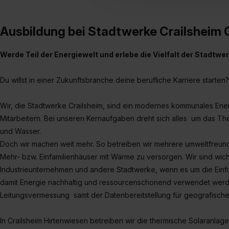
umfasst hierbei die Einwillig
verfügen über kein angemess
Ausbildung bei Stadtwerke Crailsheim
jederzeit mit Wirkung für di
„Datenschutz-Einstellungen“ 
Werde Teil der Energiewelt und erlebe die Vielfalt der Stadtwe
„Details zeigen“. Weitere In
Du willst in einer Zukunftsbranche deine berufliche Karriere start
Wir, die Stadtwerke Crailsheim, sind ein modernes kommunales Ene
Mitarbeitern. Bei unseren Kernaufgaben dreht sich alles um das Th
und Wasser.
Doch wir machen weit mehr. So betreiben wir mehrere umweltfreund
Mehr- bzw. Einfamilienhäuser mit Wärme zu versorgen. Wir sind wi
Industrieunternehmen und andere Stadtwerke, wenn es um die Ei
damit Energie nachhaltig und ressourcenschonend verwendet werd
Leitungsvermessung samt der Datenbereitstellung für geografische
In Crailsheim Hirtenwiesen betreiben wir die thermische Solaranlage. 