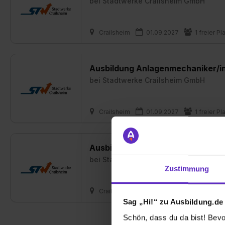
bei
Stadtwerke Crailsheim GmbH
Crailsheim
01.09.2027
1 freier Pl
Ausbildung Anlagenmechaniker/i
bei
Stadtwerke Crailsheim GmbH
Crailsheim
01.09.2027
1 freier Pl
Ausbildung Kaufmann/-frau für
bei
Stadtwerke Crailsheim GmbH
Zustimmung
Crailsheim
01.09.2027
1 freier Pl
Sag „Hi!“ zu Ausbildung.de
Schön, dass du da bist! Bevor