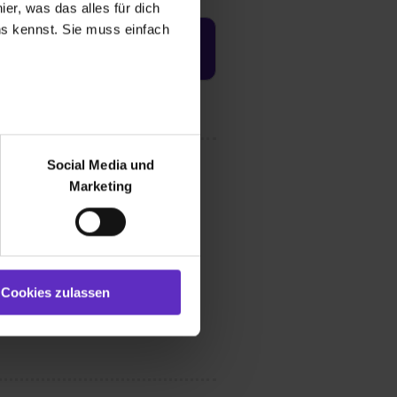
er, was das alles für dich
uns kennst. Sie muss einfach
Jetzt aktivieren
r bei Benutzung der
bseite zu analysieren
Social Media und
ür soziale Medien, Werbung
Marketing
und Marketing“). Unsere
 bereitgestellt hast oder die
ookies zulassen“ stimmst du
e (ausgenommen „Notwendig“)
st du auch damit
Cookies zulassen
gezeigt und hierfür
ermittelt werden. Eine
Willst du nur bestimmte
hl erlauben“. Die
cial Media und Marketing“