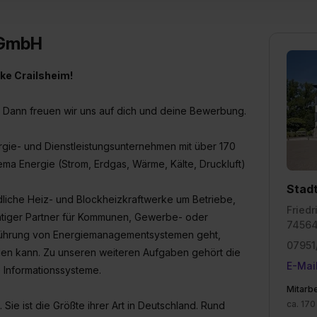
ung zur Übermittlung deiner Daten in die USA (Art. 49 Abs. 1 S. 
enes Datenschutzniveau (EuGH – Schrems II). Du kannst die von 
 GmbH
e Zukunft ganz oder teilweise über unsere Datenschutzerklärung 
widerrufen. Weitere Informationen zu den einzelnen Cookies find
rke Crailsheim!
formationen:
Datenschutzerklärung
,
Impressum
.
en? Dann freuen wir uns auf dich und deine Bewerbung.
rgie- und Dienstleistungsunternehmen mit über 170
ema Energie (Strom, Erdgas, Wärme, Kälte, Druckluft)
Stad
liche Heiz- und Blockheizkraftwerke um Betriebe,
Friedr
chtiger Partner für Kommunen, Gewerbe- oder
74564
nführung von Energiemanagementsystemen geht,
07951
en kann. Zu unseren weiteren Aufgaben gehört die
E-Mai
 Informationssysteme.
Mitarbe
ca. 170
Sie ist die Größte ihrer Art in Deutschland. Rund