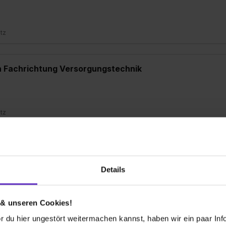
atz
n Fachrichtung Versorgungstechnik
atz
 Büromanagement
Details
atz
 & unseren Cookies!
 du hier ungestört weitermachen kannst, haben wir ein paar Infos