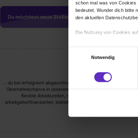
schon mal was von Cookies ge
bedeutet. Wunder dich bitte n
Du möchtest neue Stellen automatisch zugeschickt
den aktuellen Datenschutzb
Die Nutzung von Cookies auf
Wir verwenden Cookies zur t
Einwilligungsauswahl
Webseite getroffenen Einstel
Notwendig
(„Statistiken“), um Informat
und Analysen weiterzugeben 
Partner führen diese Informa
... du bei erfolgreich abgeschlossener Abschlußprüfung eine Prämi
sie im Rahmen deiner Nutzun
Übernahmechance in unserem Unternehmen hast ... es in unser
dem Setzen der Cookies und
flexible Arbeitszeiten, mit Gleitzeit gibt ... du bei den S
zu. . In diesem Fall sowie b
arbeitgeberfinanzierten, betrieblichen Altersvorsorge profitierst
einverstanden, dass dir nach
nach TVAöD erhalten
erforderliche personenbezoge
Erlaubnis hierfür kannst du a
Verwendungszwecke zulassen,
Einwilligung zur Platzierung