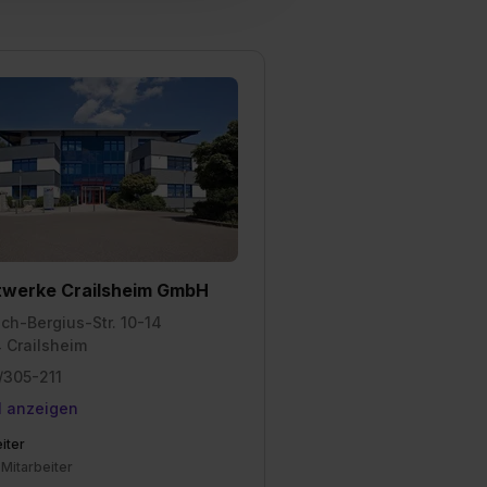
1 lit. a) DS-GVO). Die USA
dir erteilte Einwilligung
unter dem Punkt
est du durch Klick auf
twerke Crailsheim GmbH
ich-Bergius-Str. 10-14
 Crailsheim
/305-211
l anzeigen
iter
 Mitarbeiter