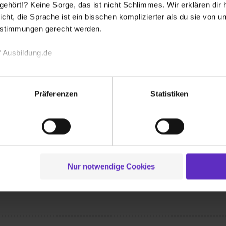
hört!? Keine Sorge, das ist nicht Schlimmes. Wir erklären dir hi
icht, die Sprache ist ein bisschen komplizierter als du sie von 
 bekommen?
estimmungen gerecht werden.
 Ausbildung.de
echnischen Funktion unserer Webseite („Notwendig“), um von di
lungen zu speichern ( „Präferenzen“), die Zugriffe auf unsere We
Präferenzen
Statistiken
ionen zu deiner Verwendung unserer Website an unsere Partner f
und um Inhalte und Anzeigen zu personalisieren („Social Media 
Wusstest du schon, dass...
tionen möglicherweise mit weiteren Daten zusammen, die du ihnen
enzahlung erhälst ... du eine fast 100 %
g der Dienste gesammelt haben. Durch Klick auf den Button „C
em Unternehmen 30 Tage Urlaub sowie
 der Datenverarbeitung für alle genannten Verwendungszweck
tadtwerken von einer zusätzlichen
ei der separaten Aktivierung von „Social Media und Marketing“ bi
Nur notwendige Cookies
 ... unsere Auszubildenen ihre Vergütung
 Setzen der Cookies externe Inhalte (z.B. Videos oder Posts) an
ne Daten an Social Media Dienste, ggfs. mit Sitz in den USA, üb
uch später noch im Einzelfall bei dem jeweiligen Inhalt erteilen. 
 triff deine Auswahl über die Checkboxen und klick auf „Auswa
 von Cookies der Kategorien „Präferenzen“, „Statistiken“ und „So