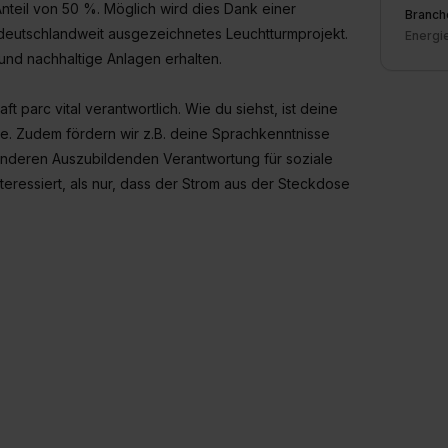
nteil von 50 %. Möglich wird dies Dank einer
Branch
 deutschlandweit ausgezeichnetes Leuchtturmprojekt.
Energi
und nachhaltige Anlagen erhalten.
 parc vital verantwortlich. Wie du siehst, ist deine
ke. Zudem fördern wir z.B. deine Sprachkenntnisse
anderen Auszubildenden Verantwortung für soziale
teressiert, als nur, dass der Strom aus der Steckdose