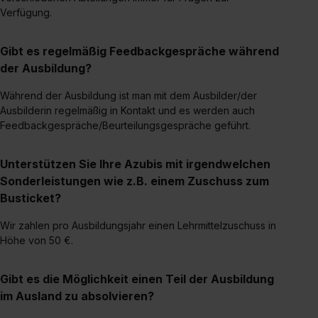
Verfügung.
Media und Marketing“ umfasst hierbei die Einwilligung
zur Übermittlung deiner Daten in die USA (Art. 49 Abs. 1
S. 1 lit. a) DS-GVO). Die USA verfügen über kein
Gibt es regelmäßig Feedbackgespräche während
angemessenes Datenschutzniveau (EuGH – Schrems
der Ausbildung?
II). Du kannst die von dir erteilte Einwilligung jederzeit mit
Während der Ausbildung ist man mit dem Ausbilder/der
Wirkung für die Zukunft ganz oder teilweise über unsere
Ausbilderin regelmäßig in Kontakt und es werden auch
Datenschutzerklärung unter dem Punkt „Datenschutz-
Feedbackgespräche/Beurteilungsgespräche geführt.
Einstellungen“ widerrufen. Weitere Informationen zu den
einzelnen Cookies findest du durch Klick auf „Details
Unterstützen Sie Ihre Azubis mit irgendwelchen
zeigen“. Weitere Informationen:
Datenschutzerklärung
,
Sonderleistungen wie z.B. einem Zuschuss zum
Impressum
.
Busticket?
Wir zahlen pro Ausbildungsjahr einen Lehrmittelzuschuss in
Höhe von 50 €.
Gibt es die Möglichkeit einen Teil der Ausbildung
im Ausland zu absolvieren?