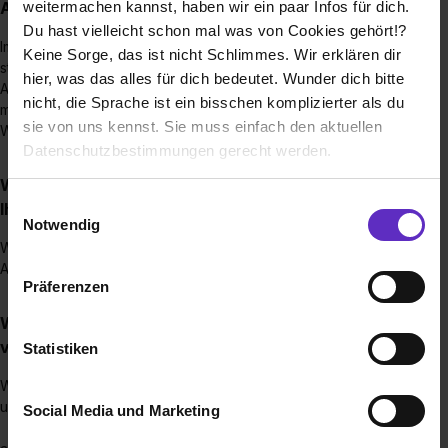
weitermachen kannst, haben wir ein paar Infos für dich.
Ausbildungsplatz bewerben?
Du hast vielleicht schon mal was von Cookies gehört!?
Im Idealfall bereits 6-12 Monate bevor Du eine Ausbildung
Keine Sorge, das ist nicht Schlimmes. Wir erklären dir
starten möchtest.
hier, was das alles für dich bedeutet. Wunder dich bitte
Auch zu einem späteren Zeitpunkt ist eine Bewerbung noch
nicht, die Sprache ist ein bisschen komplizierter als du
möglich, ggf. ist dann aber die Ausbildungsstelle für dein
sie von uns kennst. Sie muss einfach den aktuellen
Wunschberuf bereits vergeben.
Datenschutzbestimmungen gerecht werden.
Wie viele Ausbildungsstellen werden jährlich bei
Die Nutzung von Cookies auf Ausbildung.de
Einwilligungsauswahl
Ihnen ausgeschrieben?
Notwendig
Wir verwenden Cookies zur technischen Funktion
Wir suchen jährlich für unsere Ausbildungsberufe 1-2 neue
Auszubildende.
unserer Webseite („Notwendig“), um von dir bei
Präferenzen
Benutzung der Webseite getroffenen Einstellungen zu
speichern ( „Präferenzen“), die Zugriffe auf unsere
Wie werden Ausbildungsstellen bei Ihnen
Webseite zu analysieren („Statistiken“), um
vergütet?
Statistiken
Informationen zu deiner Verwendung unserer Website an
Wir sind ein Tarifgebundenes Unternehmen und vergüten
unsere Partner für soziale Medien, Werbung und
unsere Azubis nach dem TVaÖD.
Social Media und Marketing
Analysen weiterzugeben und um Inhalte und Anzeigen zu
personalisieren („Social Media und Marketing“). Unsere