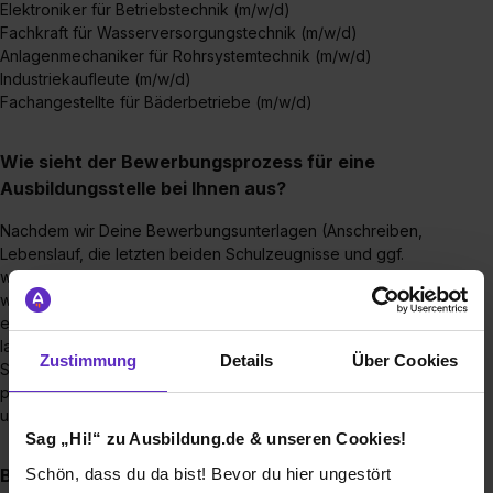
Elektroniker für Betriebstechnik (m/w/d)
Fachkraft für Wasserversorgungstechnik (m/w/d)
Anlagenmechaniker für Rohrsystemtechnik (m/w/d)
Industriekaufleute (m/w/d)
Fachangestellte für Bäderbetriebe (m/w/d)
Wie sieht der Bewerbungsprozess für eine
Ausbildungsstelle bei Ihnen aus?
Nachdem wir Deine Bewerbungsunterlagen (Anschreiben,
Lebenslauf, die letzten beiden Schulzeugnisse und ggf.
weitere Bescheinigungen) per E-Mail erhalten haben,
werden alle Bewerbungen gesichtet und es erfolgt eine
erste Auswahl. Solltest Du uns schon hier überzeugt haben,
laden wir Dich zum Vorstellungsgespräch oder zu einem
Zustimmung
Details
Über Cookies
Schnupperpraktikum ein. Wenn Du Dich auch dabei gut
präsentiertst, bist Du ein/e Kandidat/in für die Besetzung
unserer Ausbildungsplätze.
Sag „Hi!“ zu Ausbildung.de & unseren Cookies!
Schön, dass du da bist! Bevor du hier ungestört
Bis wann muss man sich für einen