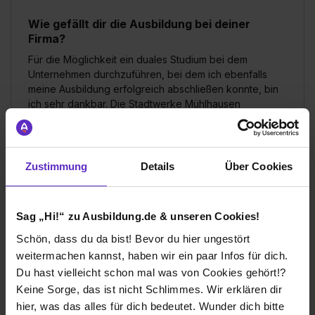
Wie gefällt dir die Ausbildung bei deiner
Firma?
Für die Möglichkeit ein duales Studium bei dem
Unternehmen durchzuführen, bei dem ich ebenfalls
meine Ausbildung erfolgreich abschließen konnte, bin
ich sehr dankbar. Die Stadtwerke Mühlhausen
unterstützen mich bei meinen Weiterbildungswünschen
sehr stark, was nicht selbstverständlich ist. Darüber
hinaus habe ich bei meinem dualen Studium eine sehr
gute Betreuung genossen und konnte gelerntes in der
Zustimmung
Details
Über Cookies
Praxis entsprechend anwenden.
Wie gefällt dir dein Ausbildungsberuf?
Sag „Hi!“ zu Ausbildung.de & unseren Cookies!
Die Vielseitigkeit ist der wichtigste Punkt des dualen
Schön, dass du da bist! Bevor du hier ungestört
Studiums Wirtschaftsinformatik. Das Studium verbindet
weitermachen kannst, haben wir ein paar Infos für dich.
zu gleichen Teilen wirtschaftliche Schwerpunkt mit
Du hast vielleicht schon mal was von Cookies gehört!?
Themen aus dem Bereich Informatik. Dadurch kann man
ein breites Wissen erwerben, welches sich gut in der
Keine Sorge, das ist nicht Schlimmes. Wir erklären dir
Praxis anwenden lässt. Natürlich ist ein duales Studium
hier, was das alles für dich bedeutet. Wunder dich bitte