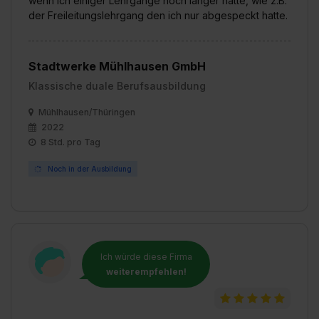
wenn ich einiger Lehrgänge noch länger hätte, wie z.B.
angemessenes Datenschutzniveau (EuGH – Schrems
der Freileitungslehrgang den ich nur abgespeckt hatte.
II). Du kannst die von dir erteilte Einwilligung jederzeit mit
Wirkung für die Zukunft ganz oder teilweise über unsere
Datenschutzerklärung unter dem Punkt „Datenschutz-
Stadtwerke Mühlhausen GmbH
Einstellungen“ widerrufen. Weitere Informationen zu den
Klassische duale Berufsausbildung
einzelnen Cookies findest du durch Klick auf „Details
zeigen“. Weitere Informationen:
Datenschutzerklärung
,
Mühlhausen/Thüringen
Impressum
.
2022
8 Std. pro Tag
Noch in der Ausbildung
Ich würde diese Firma
weiterempfehlen!