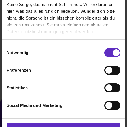
Keine Sorge, das ist nicht Schlimmes. Wir erklären dir
hier, was das alles für dich bedeutet. Wunder dich bitte
nicht, die Sprache ist ein bisschen komplizierter als du
sie von uns kennst. Sie muss einfach den aktuellen
Datenschutzbestimmungen gerecht werden.
Die Nutzung von Cookies auf Ausbildung.de
Patrick Dreißigacker
Einwilligungsauswahl
Notwendig
Fachkraft für Abwassertechnik
Wir verwenden Cookies zur technischen Funktion
unserer Webseite („Notwendig“), um von dir bei
Interview lesen
Präferenzen
Benutzung der Webseite getroffenen Einstellungen zu
speichern ( „Präferenzen“), die Zugriffe auf unsere
Webseite zu analysieren („Statistiken“), um
Statistiken
Informationen zu deiner Verwendung unserer Website an
unsere Partner für soziale Medien, Werbung und
Social Media und Marketing
Analysen weiterzugeben und um Inhalte und Anzeigen zu
Du möchtest neue Stellen automatisch
personalisieren („Social Media und Marketing“). Unsere
zugeschickt bekommen?
Partner führen diese Informationen möglicherweise mit
Jetzt aktivieren
weiteren Daten zusammen, die du ihnen bereitgestellt