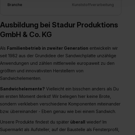
einverstanden, dass dir nach Setzen der Cookies externe
Branche
Kunststoffverarbeitung
Inhalte (z.B. Videos oder Posts) angezeigt und hierfür
erforderliche personenbezogene Daten an Social Media
Dienste, ggfs. mit Sitz in den USA, übermittelt werden.
Ausbildung bei Stadur Produktions
Eine Erlaubnis hierfür kannst du auch später noch im
GmbH & Co. KG
Einzelfall bei dem jeweiligen Inhalt erteilen. Willst du nur
bestimmte Verwendungszwecke zulassen, triff deine
Als
Familienbetrieb in zweiter Generation
entwickeln wir
Auswahl über die Checkboxen und klick auf „Auswahl
seit 1982 aus der Grundidee der Sandwichplatte unzählige
erlauben“. Die Einwilligung zur Platzierung von Cookies
Anwendungen und zählen mittlerweile europaweit zu den
der Kategorien „Präferenzen“, „Statistiken“ und „Social
größten und innovativsten Herstellern von
Media und Marketing“ umfasst hierbei die Einwilligung
Sandwichelementen.
zur Übermittlung deiner Daten in die USA (Art. 49 Abs. 1
S. 1 lit. a) DS-GVO). Die USA verfügen über kein
Sandwichelemente?
Vielleicht ein bisschen anders als Du
angemessenes Datenschutzniveau (EuGH – Schrems
im ersten Moment denkst! Wir belegen hier keine Brote,
II). Du kannst die von dir erteilte Einwilligung jederzeit mit
sondern verkleben verschiedene Komponenten miteinander
Wirkung für die Zukunft ganz oder teilweise über unsere
bzw. übereinander - Eben genau wie bei einem Sandwich.
Datenschutzerklärung unter dem Punkt „Datenschutz-
Unsere Produkte findest du später
überall
wieder! Im
Einstellungen“ widerrufen. Weitere Informationen zu den
Supermarkt als Aufsteller, auf der Baustelle als Fensterprofil,
einzelnen Cookies findest du durch Klick auf „Details