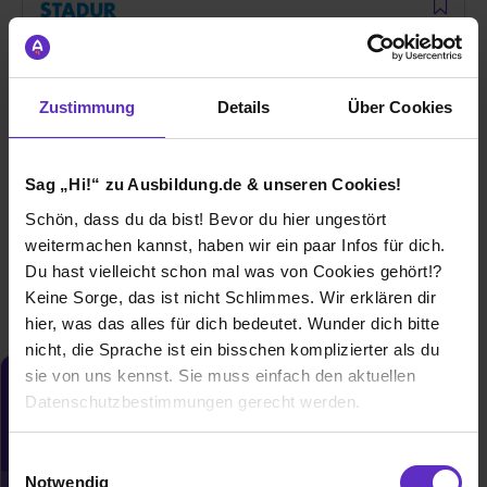
Ausbildung Maschinen- und Anlagenführer/in
(m/w/d)
Zustimmung
Details
Über Cookies
bei
Stadur Produktions GmbH & Co. KG
21714 Hammah
Sag „Hi!“ zu Ausbildung.de & unseren Cookies!
01.08.2027
Schön, dass du da bist! Bevor du hier ungestört
1 freier Platz
weitermachen kannst, haben wir ein paar Infos für dich.
Du hast vielleicht schon mal was von Cookies gehört!?
Keine Sorge, das ist nicht Schlimmes. Wir erklären dir
hier, was das alles für dich bedeutet. Wunder dich bitte
nicht, die Sprache ist ein bisschen komplizierter als du
sie von uns kennst. Sie muss einfach den aktuellen
Du möchtest neue Stellen automatisch
Datenschutzbestimmungen gerecht werden.
zugeschickt bekommen?
Jetzt aktivieren
Die Nutzung von Cookies auf Ausbildung.de
Einwilligungsauswahl
Notwendig