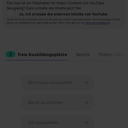
Das hier ist ein Platzhalter für Video-Content von YouTube.
Neugierig? Dann schalte die Inhalte jetzt frei.
Ja, ich erlaube die externen Inhalte von YouTube.
Ich bin damit einverstanden, dass mir die externen Inhalte angezeigt werden. Personenbezogene Daten
können an Drittplattformen übermittelt werden. Mehr Infos gibt es in der
Datenschutzerklärung
.
2
freie Ausbildungsplätze
Berufe
Firmen-Leben