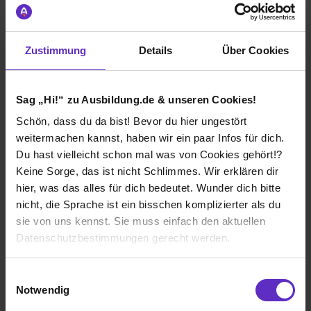
Gesamtbewertung
Zustimmung
Details
Über Cookies
Aufgaben & Lernerfolg
Sag „Hi!“ zu Ausbildung.de & unseren Cookies!
Spaßfaktor & Atmosphäre
Schön, dass du da bist! Bevor du hier ungestört
weitermachen kannst, haben wir ein paar Infos für dich.
Bewerte jetzt deine Ausbildung
Du hast vielleicht schon mal was von Cookies gehört!?
Keine Sorge, das ist nicht Schlimmes. Wir erklären dir
hier, was das alles für dich bedeutet. Wunder dich bitte
nicht, die Sprache ist ein bisschen komplizierter als du
sie von uns kennst. Sie muss einfach den aktuellen
Datenschutzbestimmungen gerecht werden.
Ich würde diese Firma
Die Nutzung von Cookies auf Ausbildung.de
weiterempfehlen!
Einwilligungsauswahl
Notwendig
Wir verwenden Cookies zur technischen Funktion