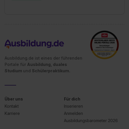
erforderliche personenbezogene Daten an Social Media
Dienste, ggfs. mit Sitz in den USA, übermittelt werden.
Eine Erlaubnis hierfür kannst du auch später noch im
Einzelfall bei dem jeweiligen Inhalt erteilen. Willst du nur
bestimmte Verwendungszwecke zulassen, triff deine
Auswahl über die Checkboxen und klick auf „Auswahl
erlauben“. Die Einwilligung zur Platzierung von Cookies
der Kategorien „Präferenzen“, „Statistiken“ und „Social
Ausbildung.de ist eines der führenden
Media und Marketing“ umfasst hierbei die Einwilligung
Portale für
Ausbildung, duales
zur Übermittlung deiner Daten in die USA (Art. 49 Abs. 1
Studium
und
Schülerpraktikum.
S. 1 lit. a) DS-GVO). Die USA verfügen über kein
angemessenes Datenschutzniveau (EuGH – Schrems
II). Du kannst die von dir erteilte Einwilligung jederzeit mit
Wirkung für die Zukunft ganz oder teilweise über unsere
Über uns
Für dich
Datenschutzerklärung unter dem Punkt „Datenschutz-
Kontakt
Inserieren
Einstellungen“ widerrufen. Weitere Informationen zu den
Karriere
Anmelden
einzelnen Cookies findest du durch Klick auf „Details
Ausbildungsbarometer 2026
zeigen“. Weitere Informationen:
Datenschutzerklärung
,