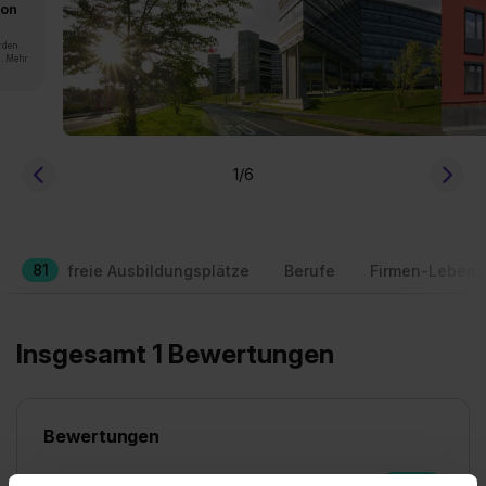
von
rden.
n. Mehr
1
/6
81
freie Ausbildungsplätze
Berufe
Firmen-Lebens
Insgesamt 1 Bewertungen
Bewertungen
Weiterempfehlungsrate
100 %