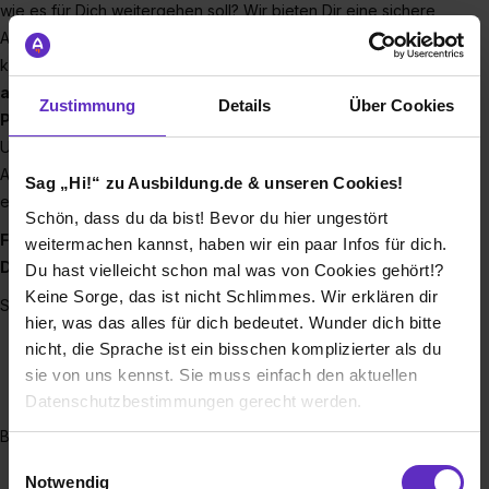
wie es für Dich weitergehen soll? Wir bieten Dir eine sichere
Ausbildung, mit der Du optimal in Deine Zukunft starten
kannst. Bei uns erwarten Dich ein
tolles Team
,
abwechslungsreiche Aufgaben
, Unterstützung bei der
Zustimmung
Details
Über Cookies
Prüfungsvorbereitung
und
hohe Übernahmechancen
.
Und wenn Du rausfinden willst, ob eine unserer
Ausbildungen zu Dir passt, mach doch erstmal
Sag „Hi!“ zu Ausbildung.de & unseren Cookies!
ein
Praktikum
bei uns.
Schön, dass du da bist! Bevor du hier ungestört
Folgende Ausbildungen und duale Studiengänge kannst
weitermachen kannst, haben wir ein paar Infos für dich.
Du bei uns machen:
Du hast vielleicht schon mal was von Cookies gehört!?
Keine Sorge, das ist nicht Schlimmes. Wir erklären dir
Stores in ganz Deutschland:
hier, was das alles für dich bedeutet. Wunder dich bitte
Handelsfachwirt (m/w/d)
nicht, die Sprache ist ein bisschen komplizierter als du
Verkäufer (m/w/d)
sie von uns kennst. Sie muss einfach den aktuellen
Einzelhandelskaufmann (m/w/d)
Datenschutzbestimmungen gerecht werden.
Bad Homburg bei Frankfurt:
Die Nutzung von Cookies auf Ausbildung.de
Einwilligungsauswahl
Ausbildung zum Kaufmann im Groß- und
Notwendig