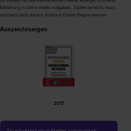
Du startest mit dem Kennenlernen Deiner Kollegen und einer
zeigen“. Weitere Informationen:
Datenschutzerklärung
,
Einführung in Deine ersten Aufgaben. Zudem lernst Du nach
Impressum
.
und nach auch andere Azubis in Deiner Region kennen.
Auszeichnungen
2017
Du möchtest neue Stellen automatisch