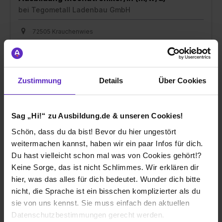
bei
Tegometall Ladenbau GmbH
72505 Krauchenwies
01.09.2026
1 freier Platz
Zustimmung
Details
Über Cookies
Sag „Hi!“ zu Ausbildung.de & unseren Cookies!
Schön, dass du da bist! Bevor du hier ungestört
Ausbildung Werkzeugmechaniker/in (m/w/d)
weitermachen kannst, haben wir ein paar Infos für dich.
bei
Tegometall Ladenbau GmbH
Du hast vielleicht schon mal was von Cookies gehört!?
Keine Sorge, das ist nicht Schlimmes. Wir erklären dir
72505 Krauchenwies
hier, was das alles für dich bedeutet. Wunder dich bitte
nicht, die Sprache ist ein bisschen komplizierter als du
01.09.2026
sie von uns kennst. Sie muss einfach den aktuellen
1 freier Platz
Datenschutzbestimmungen gerecht werden.