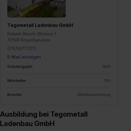
Datenschutzerklärung unter dem Punkt „Datenschutz-
Einstellungen“ widerrufen. Weitere Informationen zu den
einzelnen Cookies findest du durch Klick auf „Details
zeigen“. Weitere Informationen:
Datenschutzerklärung
,
Tegometall Ladenbau GmbH
Impressum
.
Robert-Bosch-Strasse 1
72505 Krauchenwies
07576/777211
E-Mail anzeigen
Gründungsjahr
1968
Mitarbeiter
700
Branche
Metallverarbeitung
Ausbildung bei Tegometall
Ladenbau GmbH