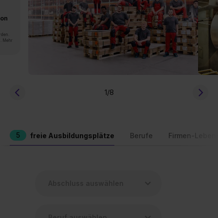
von
rden.
n. Mehr
1
/8
5
freie Ausbildungsplätze
Berufe
Firmen-Leben