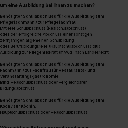
um eine Ausbildung bei Ihnen zu machen?
Auswahl über die Checkboxen und klick auf „Auswahl
erlauben“. Die Einwilligung zur Platzierung von Cookies
Benötigter Schulabschluss für die Ausbildung zum
der Kategorien „Präferenzen“, „Statistiken“ und „Social
Pflegefachmann / zur Pflegefachfrau:
Media und Marketing“ umfasst hierbei die Einwilligung
Mittlerer Schulabschluss (Realschulabschluss)
zur Übermittlung deiner Daten in die USA (Art. 49 Abs. 1
oder
der erfolgreiche Abschluss einer sonstigen
zehnjährigen allgemeinen Schulbildung
S. 1 lit. a) DS-GVO). Die USA verfügen über kein
oder
Berufsbildungsreife (Hauptschulabschluss) plus
angemessenes Datenschutzniveau (EuGH – Schrems
Ausbildung zur Pflegehilfskraft (m/w/d) nach Landesrecht
II). Du kannst die von dir erteilte Einwilligung jederzeit mit
Wirkung für die Zukunft ganz oder teilweise über unsere
Benötigter Schulabschluss für die Ausbildung zum
Datenschutzerklärung unter dem Punkt „Datenschutz-
Fachmann / zur Fachfrau für Restaurants- und
Einstellungen“ widerrufen. Weitere Informationen zu den
Veranstaltungsgastronomie:
einzelnen Cookies findest du durch Klick auf „Details
mind. Realschulabschluss oder vergleichbarer
Bildungsabschluss
zeigen“. Weitere Informationen:
Datenschutzerklärung
,
Impressum
.
Benötigter Schulabschluss für die Ausbildung zum
Koch / zur Köchin:
Hauptschulabschluss oder Realschulabschluss
Wie sieht die Betreuung während einer