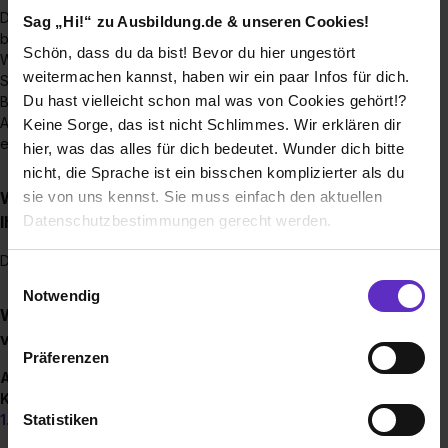
Du kannst Dich jederzeit für einen Ausbildungsplatz bei uns
Sag „Hi!“ zu Ausbildung.de & unseren Cookies!
bewerben.
Schön, dass du da bist! Bevor du hier ungestört
Wir freuen uns über Bewerbungen von Schülerinnen und
weitermachen kannst, haben wir ein paar Infos für dich.
Schülern als auch von Quereinsteiger/innen, die einen
Du hast vielleicht schon mal was von Cookies gehört!?
Berufswechsel anstreben. Du möchtest den
Ausbildungsbetrieb wechseln? Dann freuen wir uns, Dich
Keine Sorge, das ist nicht Schlimmes. Wir erklären dir
ebenfalls kennenzulernen!
hier, was das alles für dich bedeutet. Wunder dich bitte
nicht, die Sprache ist ein bisschen komplizierter als du
Wie viele Ausbildungsstellen werden jährlich bei
sie von uns kennst. Sie muss einfach den aktuellen
Ihnen ausgeschrieben?
Datenschutzbestimmungen gerecht werden.
Das ist von Standort zu Standort unterschiedlich.
Die Nutzung von Cookies auf Ausbildung.de
Einwilligungsauswahl
Notwendig
Wie werden Ausbildungsstellen bei Ihnen
Wir verwenden Cookies zur technischen Funktion
vergütet?
unserer Webseite („Notwendig“), um von dir bei
Präferenzen
Benutzung der Webseite getroffenen Einstellungen zu
Ausbildungsgehalt bei Tertianum:
speichern ( „Präferenzen“), die Zugriffe auf unsere
Koch/ Köchin
Webseite zu analysieren („Statistiken“), um
Statistiken
Ausbildungsjahr: 1.100 Euro
Informationen zu deiner Verwendung unserer Website an