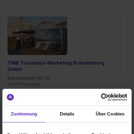
TMB Tourismus-Marketing Brandenburg
GmbH
Babelsberger Str. 26
14473 Potsdam
0331 29873-350
E-Mail anzeigen
Gründungsjahr
1998
Zustimmung
Details
Über Cookies
Mitarbeiter
ca. 50