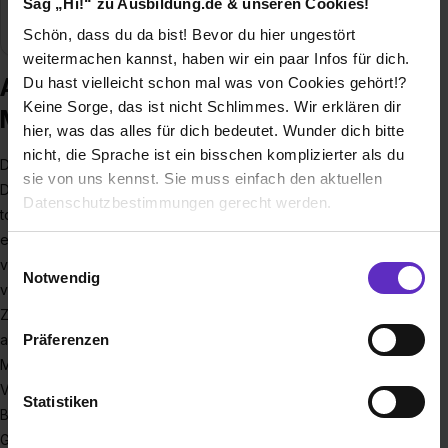
Sag „Hi!“ zu Ausbildung.de & unseren Cookies!
Branche
Management, Tourismus
Schön, dass du da bist! Bevor du hier ungestört
weitermachen kannst, haben wir ein paar Infos für dich.
Ausbildung bei TMB Tourismus-
Du hast vielleicht schon mal was von Cookies gehört!?
Keine Sorge, das ist nicht Schlimmes. Wir erklären dir
Marketing Brandenburg GmbH
hier, was das alles für dich bedeutet. Wunder dich bitte
nicht, die Sprache ist ein bisschen komplizierter als du
Die TMB Tourismus-Marketing Brandenburg GmbH hat als
sie von uns kennst. Sie muss einfach den aktuellen
Destinationsmanagement-Organisation (DMO) die Aufgabe,
Datenschutzbestimmungen gerecht werden.
touristische Angebote des Reiselandes Brandenburg zu
entwickeln und diese national und international zu
Die Nutzung von Cookies auf Ausbildung.de
Einwilligungsauswahl
vermarkten. Dabei stellen wir uns auf die sich ständig
Notwendig
verändernden Trends des Marktes und unserer Gäste ein.
Wir verwenden Cookies zur technischen Funktion
Zu unseren Aufgaben gehören u.a. Marktforschung und -
unserer Webseite („Notwendig“), um von dir bei
Präferenzen
analyse, Presse- und Öffentlichkeitsarbeit, Marken- und
Benutzung der Webseite getroffenen Einstellungen zu
Marketing-Management, sowie Vertrieb und Kundenservice.
speichern ( „Präferenzen“), die Zugriffe auf unsere
Von besonderer Bedeutung ist zudem die Entwicklung und
Webseite zu analysieren („Statistiken“), um
Statistiken
Bereitstellung digitaler Infrastrukturen und Services für die
Informationen zu deiner Verwendung unserer Website an
Gäste und Leistungsträger des Tourismus im Land
unsere Partner für soziale Medien, Werbung und