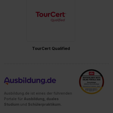
Auswahl über die Checkboxen und klick auf „Auswahl
erlauben“. Die Einwilligung zur Platzierung von Cookies
der Kategorien „Präferenzen“, „Statistiken“ und „Social
Media und Marketing“ umfasst hierbei die Einwilligung
zur Übermittlung deiner Daten in die USA (Art. 49 Abs. 1
S. 1 lit. a) DS-GVO). Die USA verfügen über kein
angemessenes Datenschutzniveau (EuGH – Schrems
II). Du kannst die von dir erteilte Einwilligung jederzeit mit
TourCert Qualified
Wirkung für die Zukunft ganz oder teilweise über unsere
Datenschutzerklärung unter dem Punkt „Datenschutz-
Einstellungen“ widerrufen. Weitere Informationen zu den
einzelnen Cookies findest du durch Klick auf „Details
zeigen“. Weitere Informationen:
Datenschutzerklärung
,
Impressum
.
Ausbildung.de ist eines der führenden
Portale für
Ausbildung, duales
Studium
und
Schülerpraktikum.