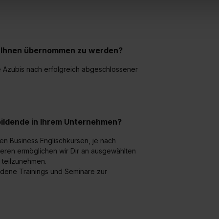
 triff deine Auswahl über die Checkboxen und klick auf „Auswa
 von Cookies der Kategorien „Präferenzen“, „Statistiken“ und „So
ung zur Übermittlung deiner Daten in die USA (Art. 49 Abs. 1 S. 
enes Datenschutzniveau (EuGH – Schrems II). Du kannst die von 
ei Ihnen übernommen zu werden?
e Zukunft ganz oder teilweise über unsere Datenschutzerklärung 
widerrufen. Weitere Informationen zu den einzelnen Cookies find
ie Azubis nach erfolgreich abgeschlossener
formationen:
Datenschutzerklärung
,
Impressum
.
bildende in Ihrem Unternehmen?
den Business Englischkursen, je nach
iteren ermöglichen wir Dir an ausgewählten
 teilzunehmen.
edene Trainings und Seminare zur