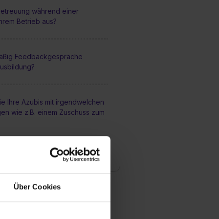
 Betreuung während einer
Ihrem Betrieb aus?
mäßig Feedbackgespräche
usbildung?
ie Ihre Azubis mit irgendwelchen
gen wie z.B. einem Zuschuss zum
lichkeit einen Teil der
Ausland zu absolvieren?
Über Cookies
die Chancen nach fertiger
i Ihnen übernommen zu werden?