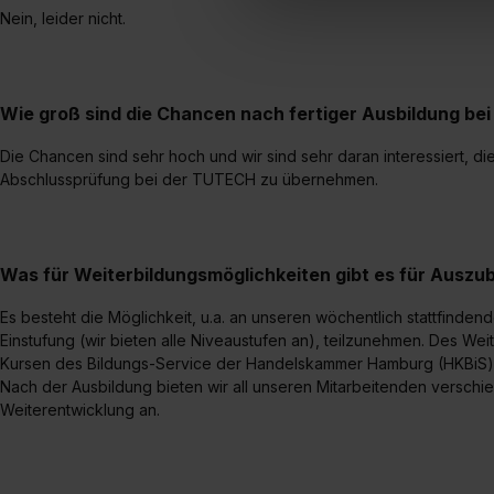
Verwendungszwecke zulassen,
Nein, leider nicht.
Einwilligung zur Platzierung
umfasst hierbei die Einwillig
verfügen über kein angemess
Wie groß sind die Chancen nach fertiger Ausbildung b
jederzeit mit Wirkung für di
„Datenschutz-Einstellungen“ 
Die Chancen sind sehr hoch und wir sind sehr daran interessiert, d
„Details zeigen“. Weitere In
Abschlussprüfung bei der TUTECH zu übernehmen.
Was für Weiterbildungsmöglichkeiten gibt es für Auszu
Es besteht die Möglichkeit, u.a. an unseren wöchentlich stattfinden
Einstufung (wir bieten alle Niveaustufen an), teilzunehmen. Des We
Kursen des Bildungs-Service der Handelskammer Hamburg (HKBiS)
Nach der Ausbildung bieten wir all unseren Mitarbeitenden verschi
Weiterentwicklung an.