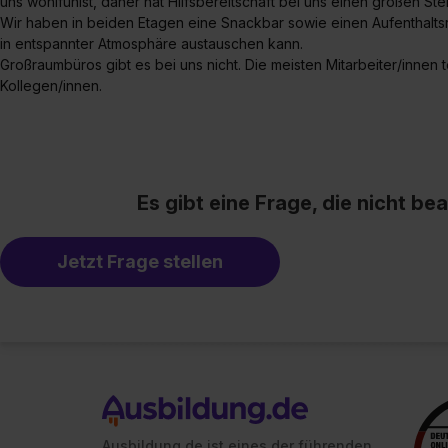
uns wohlfühlst, daher hat Hilfsbereitschaft bei uns einen großen Ste
Wir haben in beiden Etagen eine Snackbar sowie einen Aufenthaltsr
in entspannter Atmosphäre austauschen kann.
Großraumbüros gibt es bei uns nicht. Die meisten Mitarbeiter/innen t
Kollegen/innen.
Es gibt eine Frage, die nicht b
Jetzt Frage stellen
Ausbildung.de ist eines der führenden