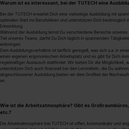
Warum ist es interessant, bei der TUTECH eine Ausbil
Bei der TUTECH erwartet Dich eine vielseitige Ausbildung mit span
optimalen Start ins Berufsleben und unterstützen Dich bestmöglich 
Entwicklung.
Während der Ausbildung lernst Du verschiedene Bereiche unseres 
Teil unseres Teams, darfst Du Dich täglich in spannenden Tätigk
einbringen.
Dein Ausbildungsverhältnis ist tariflich geregelt, was sich u.a. in ei
einen eigenen ergonomischen Arbeitsplatz und es gibt für Dich imme
regelmäßiger Austausch stattfindet. Wir bieten Dir die Möglichkeit,
unterstützen Dich auch finanziell bei den Lernmitteln, die Du währe
abgeschlossener Ausbildung bieten wir dem Großteil der Nachwuchs
an.
Wie ist die Arbeitsatmosphäre? Gibt es Großraumbüros
etc.?
Die Arbeitsatmosphäre bei TUTECH ist offen, kommunikativ und ange