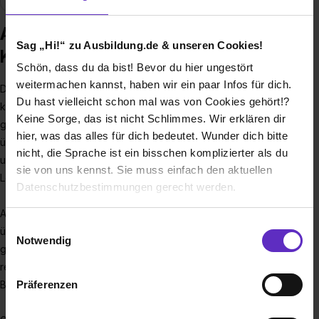
Ausbildung bei VIACTIV
Sag „Hi!“ zu Ausbildung.de & unseren Cookies!
Krankenkasse
Schön, dass du da bist! Bevor du hier ungestört
weitermachen kannst, haben wir ein paar Infos für dich.
Die VIACTIV Krankenkasse (ehemals BKK vor Ort) ist mit
Du hast vielleicht schon mal was von Cookies gehört!?
knapp 720.000 Versicherten und 1.500 Mitarbeitern eine der
Keine Sorge, das ist nicht Schlimmes. Wir erklären dir
größten deutschen Betriebskrankenkassen. Wir verfügen
hier, was das alles für dich bedeutet. Wunder dich bitte
über mehr als 180 Jahre Erfahrung im Gesundheitswesen -
nicht, die Sprache ist ein bisschen komplizierter als du
und bieten unseren Kunden zugleich ein hochmodernes
sie von uns kennst. Sie muss einfach den aktuellen
Leistungs- und Beratungspaket.
Datenschutzbestimmungen gerecht werden.
Anspruch der VIACTIV ist es, durch Bestleistungen zu
Die Nutzung von Cookies auf Ausbildung.de
Einwilligungsauswahl
überzeugen und Versicherte gesund zu halten statt nur
Notwendig
gesund zu pflegen. Wir wissen, wie wichtig richtige und
Wir verwenden Cookies zur technischen Funktion
regelmäßige Bewegung ist. Daher liegt unser Fokus auf den
unserer Webseite („Notwendig“), um von dir bei
Präferenzen
Bereichen Sport und Prävention.
Benutzung der Webseite getroffenen Einstellungen zu
speichern ( „Präferenzen“), die Zugriffe auf unsere