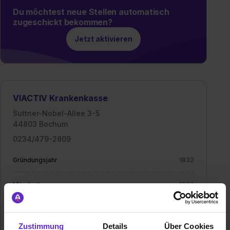
Du möchtest neue Stellen automatisch
zugeschickt bekommen?
Jetzt aktivieren
VIACTIV Krankenkasse
Suttner-Nobel-Allee 3-5
44803 Bochum
0234/479-2809
Gründungsjahr
1832
Mitarbeiter
1500
Branche
Dienstleistung, Gesundheit, Soziales,
Versicherungen, Sozialversicherung
Zustimmung
Details
Über Cookies