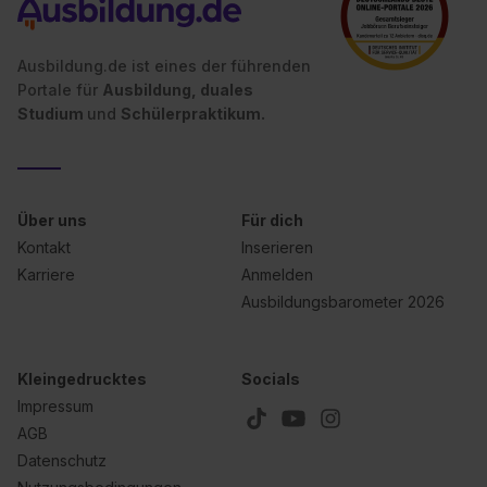
II). Du kannst die von dir erteilte Einwilligung jederzeit mit
Wirkung für die Zukunft ganz oder teilweise über unsere
Ausbildung.de ist eines der führenden
Datenschutzerklärung unter dem Punkt „Datenschutz-
Portale für
Ausbildung, duales
Einstellungen“ widerrufen. Weitere Informationen zu den
Studium
und
Schülerpraktikum.
einzelnen Cookies findest du durch Klick auf „Details
zeigen“. Weitere Informationen:
Datenschutzerklärung
,
Impressum
.
Über uns
Für dich
Kontakt
Inserieren
Karriere
Anmelden
Ausbildungsbarometer 2026
Kleingedrucktes
Socials
Impressum
AGB
Datenschutz