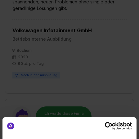
spannenden, neuen Problemen ohne simple oder
geradlinige Lösungen gibt.
Volkswagen Infotainment GmbH
Betriebsinterne Ausbildung
Bochum
2020
8 Std. pro Tag
Noch in der Ausbildung
Ich würde diese Firma
weiterempfehlen!