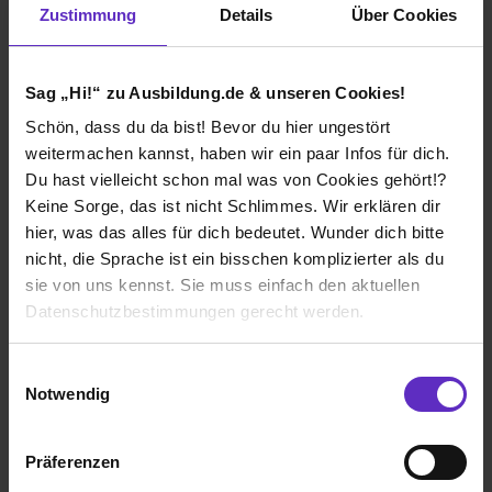
Zustimmung
Details
Über Cookies
Wie gefällt dir die Ausbildung bei deiner
Firma?
Sag „Hi!“ zu Ausbildung.de & unseren Cookies!
Dies ist ein sehr familiärer Betrieb und man ist hier von
Schön, dass du da bist! Bevor du hier ungestört
Tag 1 an willkommen. Zudem herrscht eine super
weitermachen kannst, haben wir ein paar Infos für dich.
Arbeitsatmosphäre und dadurch das man eigentlich
Du hast vielleicht schon mal was von Cookies gehört!?
jeden im Office fragen kann und immer geholfen wird,
geht das erlenen dieses Berufes wie am Schnürchen.
Keine Sorge, das ist nicht Schlimmes. Wir erklären dir
hier, was das alles für dich bedeutet. Wunder dich bitte
Wie gefällt dir dein Ausbildungsberuf?
nicht, die Sprache ist ein bisschen komplizierter als du
sie von uns kennst. Sie muss einfach den aktuellen
Mir persönlich macht mein Ausbildungsberuf sehr viel
Spaß, allein schon weil man soviel daraus für das
Datenschutzbestimmungen gerecht werden.
Privatleben mitnehmen kann. Ich mag das Klima hier und
das es so freundschaftlich und auf "Du" basiert ist. Das
Die Nutzung von Cookies auf Ausbildung.de
Einwilligungsauswahl
trägt zur generellen Arbeitsatmosphäre bei.
Notwendig
Wir verwenden Cookies zur technischen Funktion
unserer Webseite („Notwendig“), um von dir bei
Volkswagen Infotainment GmbH
Präferenzen
Benutzung der Webseite getroffenen Einstellungen zu
Klassische duale Berufsausbildung