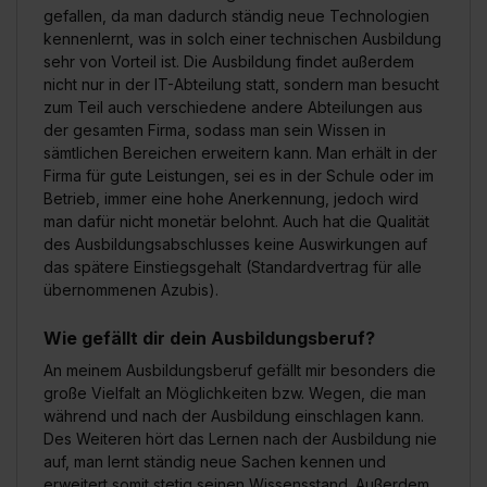
Eine Erlaubnis hierfür kannst du auch später noch im
gefallen, da man dadurch ständig neue Technologien
kennenlernt, was in solch einer technischen Ausbildung
Einzelfall bei dem jeweiligen Inhalt erteilen. Willst du nur
sehr von Vorteil ist. Die Ausbildung findet außerdem
bestimmte Verwendungszwecke zulassen, triff deine
nicht nur in der IT-Abteilung statt, sondern man besucht
Auswahl über die Checkboxen und klick auf „Auswahl
zum Teil auch verschiedene andere Abteilungen aus
erlauben“. Die Einwilligung zur Platzierung von Cookies
der gesamten Firma, sodass man sein Wissen in
der Kategorien „Präferenzen“, „Statistiken“ und „Social
sämtlichen Bereichen erweitern kann. Man erhält in der
Media und Marketing“ umfasst hierbei die Einwilligung
Firma für gute Leistungen, sei es in der Schule oder im
zur Übermittlung deiner Daten in die USA (Art. 49 Abs. 1
Betrieb, immer eine hohe Anerkennung, jedoch wird
man dafür nicht monetär belohnt. Auch hat die Qualität
S. 1 lit. a) DS-GVO). Die USA verfügen über kein
des Ausbildungsabschlusses keine Auswirkungen auf
angemessenes Datenschutzniveau (EuGH – Schrems
das spätere Einstiegsgehalt (Standardvertrag für alle
II). Du kannst die von dir erteilte Einwilligung jederzeit mit
übernommenen Azubis).
Wirkung für die Zukunft ganz oder teilweise über unsere
Datenschutzerklärung unter dem Punkt „Datenschutz-
Wie gefällt dir dein Ausbildungsberuf?
Einstellungen“ widerrufen. Weitere Informationen zu den
An meinem Ausbildungsberuf gefällt mir besonders die
einzelnen Cookies findest du durch Klick auf „Details
große Vielfalt an Möglichkeiten bzw. Wegen, die man
zeigen“. Weitere Informationen:
Datenschutzerklärung
,
während und nach der Ausbildung einschlagen kann.
Impressum
.
Des Weiteren hört das Lernen nach der Ausbildung nie
auf, man lernt ständig neue Sachen kennen und
erweitert somit stetig seinen Wissensstand. Außerdem