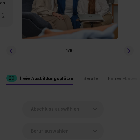
von
rden.
n. Mehr
1
/10
20
freie Ausbildungsplätze
Berufe
Firmen-Leben