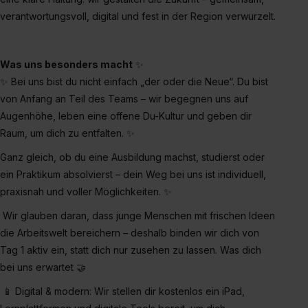
Einstellungen“ widerrufen. Weitere Informationen zu den
verantwortungsvoll, digital und fest in der Region verwurzelt.
einzelnen Cookies findest du durch Klick auf „Details
zeigen“. Weitere Informationen:
Datenschutzerklärung
,
Impressum
.
Was uns besonders macht
✨
✨ Bei uns bist du nicht einfach „der oder die Neue“. Du bist
von Anfang an Teil des Teams – wir begegnen uns auf
Augenhöhe, leben eine offene Du-Kultur und geben dir
Raum, um dich zu entfalten. ✨
Ganz gleich, ob du eine Ausbildung machst, studierst oder
ein Praktikum absolvierst – dein Weg bei uns ist individuell,
praxisnah und voller Möglichkeiten. ✨
Wir glauben daran, dass junge Menschen mit frischen Ideen
die Arbeitswelt bereichern – deshalb binden wir dich von
Tag 1 aktiv ein, statt dich nur zusehen zu lassen. Was dich
bei uns erwartet 🤝
📱 Digital & modern: Wir stellen dir kostenlos ein iPad,