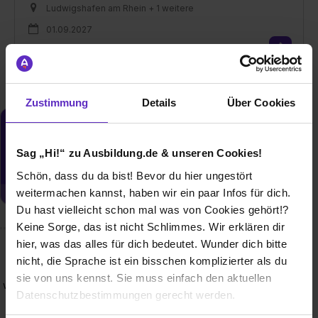
Ludwigshafen am Rhein + 1 weitere
01.09.2027
4 freie Plätze
Zustimmung
Details
Über Cookies
Du möchtest neue Stellen automatisch
zugeschickt bekommen?
Sag „Hi!“ zu Ausbildung.de & unseren Cookies!
Jetzt aktivieren
Schön, dass du da bist! Bevor du hier ungestört
weitermachen kannst, haben wir ein paar Infos für dich.
Du hast vielleicht schon mal was von Cookies gehört!?
Keine Sorge, das ist nicht Schlimmes. Wir erklären dir
hier, was das alles für dich bedeutet. Wunder dich bitte
Wusstest du schon, dass...
nicht, die Sprache ist ein bisschen komplizierter als du
sie von uns kennst. Sie muss einfach den aktuellen
wir eine Nintendo Switch, eine Dartmaschine, ein Billardtisch
Datenschutzbestimmungen gerecht werden.
– und vor allem: Spaß mit dem Team nach Feierabend
haben?💙🧡