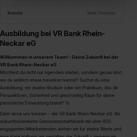
„Social Media und Marketing“ bist du auch damit
Branche
Bank / Finanzen
einverstanden, dass dir nach Setzen der Cookies externe
Inhalte (z.B. Videos oder Posts) angezeigt und hierfür
erforderliche personenbezogene Daten an Social Media
Ausbildung bei VR Bank Rhein-
Dienste, ggfs. mit Sitz in den USA, übermittelt werden.
Neckar eG
Eine Erlaubnis hierfür kannst du auch später noch im
Einzelfall bei dem jeweiligen Inhalt erteilen. Willst du nur
Willkommen in unserem Team! - Deine Zukunft bei der
bestimmte Verwendungszwecke zulassen, triff deine
VR Bank Rhein-Neckar eG
Auswahl über die Checkboxen und klick auf „Auswahl
Möchtest du nicht nur irgendwo starten, sondern genau dort,
erlauben“. Die Einwilligung zur Platzierung von Cookies
wo du wirklich etwas bewirken kannst? Suchst du eine
der Kategorien „Präferenzen“, „Statistiken“ und „Social
Ausbildung, ein duales Studium oder ein Praktikum, das dir
Media und Marketing“ umfasst hierbei die Einwilligung
zur Übermittlung deiner Daten in die USA (Art. 49 Abs. 1
Perspektiven, Sicherheit und gleichzeitig Raum für deine
S. 1 lit. a) DS-GVO). Die USA verfügen über kein
persönliche Entwicklung bietet? 🚀
angemessenes Datenschutzniveau (EuGH – Schrems
Dann lerne uns kennen – die VR Bank Rhein-Neckar eG. Als
II). Du kannst die von dir erteilte Einwilligung jederzeit mit
zukunftsorientierte Genossenschaftsbank mit über 600
Wirkung für die Zukunft ganz oder teilweise über unsere
engagierten Mitarbeitenden stehen wir für starke Werte und
Datenschutzerklärung unter dem Punkt „Datenschutz-
eine klare Haltung: wir gestalten die Zukunft – gemeinsam,