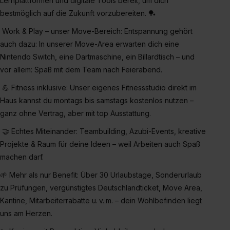
Lernplattformen und digitale Tools bereit, um dich
bestmöglich auf die Zukunft vorzubereiten. 🏓
Work & Play – unser Move-Bereich: Entspannung gehört
auch dazu: In unserer Move-Area erwarten dich eine
Nintendo Switch, eine Dartmaschine, ein Billardtisch – und
vor allem: Spaß mit dem Team nach Feierabend.
💪 Fitness inklusive: Unser eigenes Fitnessstudio direkt im
Haus kannst du montags bis samstags kostenlos nutzen –
ganz ohne Vertrag, aber mit top Ausstattung.
🤝 Echtes Miteinander: Teambuilding, Azubi-Events, kreative
Projekte & Raum für deine Ideen – weil Arbeiten auch Spaß
machen darf.
🌱 Mehr als nur Benefit: Über 30 Urlaubstage, Sonderurlaub
zu Prüfungen, vergünstigtes Deutschlandticket, Move Area,
Kantine, Mitarbeiterrabatte u. v. m. – dein Wohlbefinden liegt
uns am Herzen.