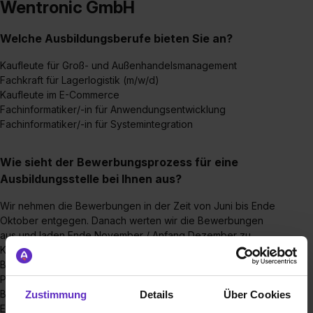
Wentronic GmbH
Welche Ausbildungsberufe bieten Sie an?
Kaufleute für Groß- und Außenhandelsmanagement
Fachkraft für Lagerlogistik (m/w/d)
Kaufleute im E-Commerce
Fachinformatiker/-in für Anwendungsentwicklung
Fachinformatiker/-in für Systemintegration
Wie sieht der Bewerbungsprozess für eine
Ausbildungsstelle bei Ihnen aus?
Wir nehmen die Bewerbungen in der Zeit von Juni bis Ende
Oktober entgegen. Danach werten wir die Bewerbungen
aus und laden Ende November / Anfang Dezember zu
Kennenlerngesprächen ein. Wir machen mit unseren
Bewerbern keinen Einstellungstest, weil es uns wichtig ist die
Person hinter der Bewerbung kennenzulernen. Nach
Beendigung der Gespräche setzen wir uns für die finale
Zustimmung
Details
Über Cookies
Entscheidung zusammen und informieren unsere Favoriten