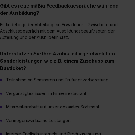
Gibt es regelmäßig Feedbackgespräche während
bestimmte Verwendungszwecke zulassen, triff deine
der Ausbildung?
Auswahl über die Checkboxen und klick auf „Auswahl
erlauben“. Die Einwilligung zur Platzierung von Cookies
Es findet in jeder Abteilung ein Erwartungs-, Zwischen- und
der Kategorien „Präferenzen“, „Statistiken“ und „Social
Abschlussgespräch mit dem Ausbildungsbeauftragten der
Media und Marketing“ umfasst hierbei die Einwilligung
Abteilung und der Ausbilderin statt.
zur Übermittlung deiner Daten in die USA (Art. 49 Abs. 1
S. 1 lit. a) DS-GVO). Die USA verfügen über kein
Unterstützen Sie Ihre Azubis mit irgendwelchen
angemessenes Datenschutzniveau (EuGH – Schrems
Sonderleistungen wie z.B. einem Zuschuss zum
II). Du kannst die von dir erteilte Einwilligung jederzeit mit
Busticket?
Wirkung für die Zukunft ganz oder teilweise über unsere
Datenschutzerklärung unter dem Punkt „Datenschutz-
Teilnahme an Seminaren und Prüfungsvorbereitung
Einstellungen“ widerrufen. Weitere Informationen zu den
einzelnen Cookies findest du durch Klick auf „Details
Vergünstigtes Essen im Firmenrestaurant
zeigen“. Weitere Informationen:
Datenschutzerklärung
,
Mitarbeiterrabatt auf unser gesamtes Sortiment
Impressum
.
Vermögenswirksame Leistungen
Interner Englischunterricht und Produktschulung