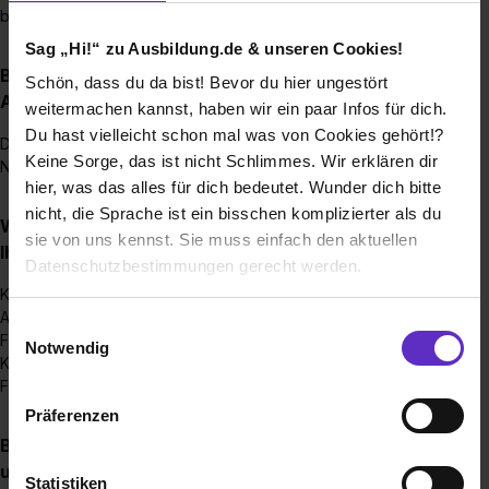
bereits vor Weihnachten mit unserer Zusage.
Sag „Hi!“ zu Ausbildung.de & unseren Cookies!
Bis wann muss man sich für einen
Schön, dass du da bist! Bevor du hier ungestört
Ausbildungsplatz bewerben?
weitermachen kannst, haben wir ein paar Infos für dich.
Du hast vielleicht schon mal was von Cookies gehört!?
Der Bewerbungszeitraum ist jedes Jahr von Juni bis Ende
Keine Sorge, das ist nicht Schlimmes. Wir erklären dir
November.
hier, was das alles für dich bedeutet. Wunder dich bitte
nicht, die Sprache ist ein bisschen komplizierter als du
Wie viele Ausbildungsstellen werden jährlich bei
sie von uns kennst. Sie muss einfach den aktuellen
Ihnen ausgeschrieben?
Datenschutzbestimmungen gerecht werden.
Kaufleute für Groß- und Außenhandelsmanagement: 2-3
Ausbildungsstellen
Die Nutzung von Cookies auf Ausbildung.de
Einwilligungsauswahl
Fachkraft für Lagerlogistik (m/w/d): 1 Ausbildungsstelle
Notwendig
Kaufleute im E-Commerce: 1-2 Ausbildungsstelle
Wir verwenden Cookies zur technischen Funktion
Fachinformatiker/-in: 1 Ausbildungsstelle (alle 2 Jahre)
unserer Webseite („Notwendig“), um von dir bei
Präferenzen
Benutzung der Webseite getroffenen Einstellungen zu
Brauche ich einen bestimmten Schulabschluss,
speichern ( „Präferenzen“), die Zugriffe auf unsere
um eine Ausbildung bei Ihnen zu machen?
Webseite zu analysieren („Statistiken“), um
Statistiken