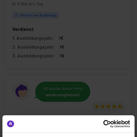
8 Std. pro Tag
Noch in der Ausbildung
Verdienst
1. Ausbildungsjahr:
1€
2. Ausbildungsjahr:
1€
3. Ausbildungsjahr:
1€
Ich würde diese Firma
weiterempfehlen!
Wie gefällt dir die Ausbildung bei deiner
Firma?