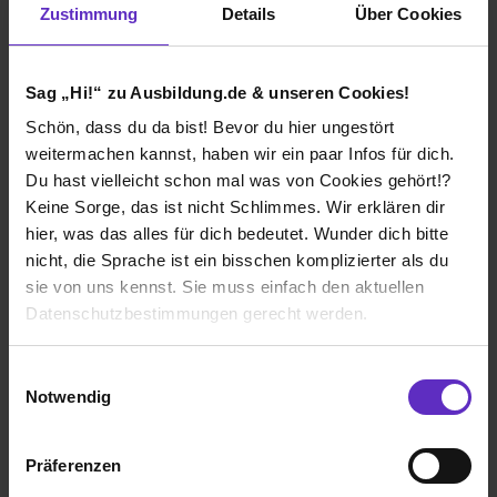
Zustimmung
Details
Über Cookies
Die Ausbildung bei WestLotto ist sehr
abwechslungsreich, man bekommt viele Eindrücke in
verschiedenen Abteilungen. Die Arbeitsatmosphäre ist
Sag „Hi!“ zu Ausbildung.de & unseren Cookies!
familiär, respektvoll und im Großen und Ganzen recht
angenehm. Man wird als Azubi gut behandelt und man
Schön, dass du da bist! Bevor du hier ungestört
muss keine Scheu haben Fragen zu stellen. Ich wüsste
weitermachen kannst, haben wir ein paar Infos für dich.
nichts, was man besser machen könnte...
Du hast vielleicht schon mal was von Cookies gehört!?
Keine Sorge, das ist nicht Schlimmes. Wir erklären dir
Wie gefällt dir dein Ausbildungsberuf?
hier, was das alles für dich bedeutet. Wunder dich bitte
An dem Beruf gefällt mir am meisten, dass man immer
nicht, die Sprache ist ein bisschen komplizierter als du
auf dem aktuellsten Stand der Technik bleibt und im
sie von uns kennst. Sie muss einfach den aktuellen
Freundes und Familienkreis schnell zum inoffiziellen
Datenschutzbestimmungen gerecht werden.
Ansprechpartner in Sachen IT wird ;) Außerdem lernt
man nie aus, da die Technik ständig im Wandel ist. Eine
Die Nutzung von Cookies auf Ausbildung.de
der Spaßfaktoren ist das Lösen von Problemen, man
Einwilligungsauswahl
arbeitet nicht nur Stumpf seine Aufgaben ab, sondern
Notwendig
steht immer wieder vor neuen Herausforderungen und
Wir verwenden Cookies zur technischen Funktion
wird mit einem Erfolgsgefühl belohnt, wenn man diese
unserer Webseite („Notwendig“), um von dir bei
meistert. Der Beruf ist zukunftssicher, gut bezahlt und
Präferenzen
Benutzung der Webseite getroffenen Einstellungen zu
macht in einem entsprechenden Arbeitsumfeld richtig