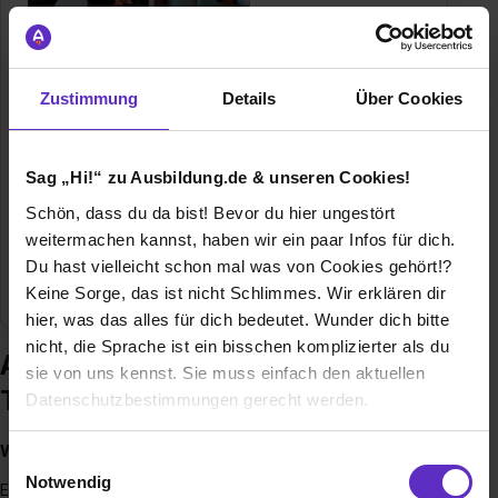
Wolfshöher Tonwerke GmbH & Co. KG
Zustimmung
Details
Über Cookies
Wolfshöhe 2
91233 Neunkirchen am Sand
09153 9262-13
Sag „Hi!“ zu Ausbildung.de & unseren Cookies!
E-Mail anzeigen
Schön, dass du da bist! Bevor du hier ungestört
Gründungsjahr
1856
weitermachen kannst, haben wir ein paar Infos für dich.
Du hast vielleicht schon mal was von Cookies gehört!?
Mitarbeiter
120
Keine Sorge, das ist nicht Schlimmes. Wir erklären dir
hier, was das alles für dich bedeutet. Wunder dich bitte
nicht, die Sprache ist ein bisschen komplizierter als du
Ausbildung bei Wolfshöher
sie von uns kennst. Sie muss einfach den aktuellen
Tonwerke GmbH & Co. KG
Datenschutzbestimmungen gerecht werden.
Wir heizen richtig ein
😉
Die Nutzung von Cookies auf Ausbildung.de
Einwilligungsauswahl
Notwendig
Ein Holzofen im Wohnzimmer ist nicht nur gemütlich – mit ihm