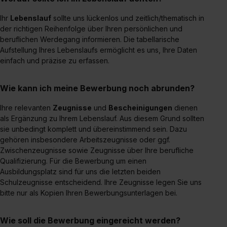
Inhalte (z.B. Videos oder Posts) angezeigt und hierfür
erforderliche personenbezogene Daten an Social Media
Ihr
Lebenslauf
sollte uns lückenlos und zeitlich/thematisch in
Dienste, ggfs. mit Sitz in den USA, übermittelt werden.
der richtigen Reihenfolge über Ihren persönlichen und
Eine Erlaubnis hierfür kannst du auch später noch im
beruflichen Werdegang informieren. Die tabellarische
Einzelfall bei dem jeweiligen Inhalt erteilen. Willst du nur
Aufstellung Ihres Lebenslaufs ermöglicht es uns, Ihre Daten
einfach und präzise zu erfassen.
bestimmte Verwendungszwecke zulassen, triff deine
Auswahl über die Checkboxen und klick auf „Auswahl
erlauben“. Die Einwilligung zur Platzierung von Cookies
Wie kann ich meine Bewerbung noch abrunden?
der Kategorien „Präferenzen“, „Statistiken“ und „Social
Ihre relevanten
Zeugnisse
und
Bescheinigungen
dienen
Media und Marketing“ umfasst hierbei die Einwilligung
als Ergänzung zu Ihrem Lebenslauf. Aus diesem Grund sollten
zur Übermittlung deiner Daten in die USA (Art. 49 Abs. 1
sie unbedingt komplett und übereinstimmend sein. Dazu
S. 1 lit. a) DS-GVO). Die USA verfügen über kein
gehören insbesondere Arbeitszeugnisse oder ggf.
angemessenes Datenschutzniveau (EuGH – Schrems
Zwischenzeugnisse sowie Zeugnisse über Ihre berufliche
II). Du kannst die von dir erteilte Einwilligung jederzeit mit
Qualifizierung. Für die Bewerbung um einen
Wirkung für die Zukunft ganz oder teilweise über unsere
Ausbildungsplatz sind für uns die letzten beiden
Schulzeugnisse entscheidend. Ihre Zeugnisse legen Sie uns
Datenschutzerklärung unter dem Punkt „Datenschutz-
bitte nur als Kopien Ihren Bewerbungsunterlagen bei.
Einstellungen“ widerrufen. Weitere Informationen zu den
einzelnen Cookies findest du durch Klick auf „Details
zeigen“. Weitere Informationen:
Datenschutzerklärung
,
Wie soll die Bewerbung eingereicht werden?