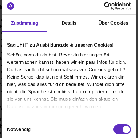
In diesen Ausbildungberufen bilden wir aus:
• Anlagenmechaniker/-in für Heizungs- Sanitär- und
Zustimmung
Details
Über Cookies
Klimatechnik
• Elektroniker/-in für Betriebstechnik
• Elektroniker/-in für Energie- und Gebäudetechnik
Sag „Hi!“ zu Ausbildung.de & unseren Cookies!
• Fachinformatiker/-in für Systemintegration
• Hochbaufacharbeiter/-in (Beton- und Stahlbeton oder
Schön, dass du da bist! Bevor du hier ungestört
Mauerwerksbau)
weitermachen kannst, haben wir ein paar Infos für dich.
• Industriekaufmann/-frau
Du hast vielleicht schon mal was von Cookies gehört!?
• Kaufmann/-frau für Büromanagement
Keine Sorge, das ist nicht Schlimmes. Wir erklären dir
• Technische/r Systemplaner/-in, Fachrichtung:
hier, was das alles für dich bedeutet. Wunder dich bitte
Versorgungs- und Ausrüstungstechnik
• Tiefbaufacharbeiter/-in (Kanal- oder Straßenbau)
nicht, die Sprache ist ein bisschen komplizierter als du
sie von uns kennst. Sie muss einfach den aktuellen
Datenschutzbestimmungen gerecht werden.
Wie bewerbe ich mich bei der Zech Group richtig?
Der erste Eindruck zählt! Seien Sie sich stets dessen
Die Nutzung von Cookies auf Ausbildung.de
Einwilligungsauswahl
bewusst, dass uns Ihre Bewerbungsunterlagen bereits den
Notwendig
ersten Eindruck über Ihre Person vermitteln. Unabhängig
Wir verwenden Cookies zur technischen Funktion