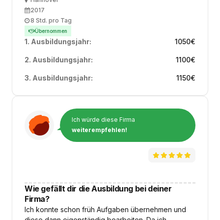
Ort
Ausbildungsbeginn
2017
Arbeitszeit
8 Std. pro Tag
Übernommen
1. Ausbildungsjahr:
1050
€
2. Ausbildungsjahr:
1100
€
3. Ausbildungsjahr:
1150
€
Ich würde diese Firma
weiterempfehlen!
Wie gefällt dir die Ausbildung bei deiner
Firma?
Ich konnte schon früh Aufgaben übernehmen und
diese dann eigenständig bearbeiten. Da ich