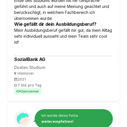
Ende des Studiums wurden mit mir Gespräche
geführt und auch auf meine Meinung geachtet und
berücksichtigt, in welchem Fachbereich ich
übernommen wurde.
Wie gefällt dir dein Ausbildungsberuf?
Mein Ausbildungsberuf gefällt mir gut, da mein Alltag
sehr individuell aussieht und mein Team sehr cool
ist!
SozialBank AG
Duales Studium
Ort
Hannover
Ausbildungsbeginn
2021
Arbeitszeit
7 Std. pro Tag
Übernommen
Ich würde diese Firma
weiterempfehlen!