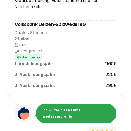
Kreditbearbeitung. Es ist spannend und sehr
facettenreich.
Volksbank Uelzen-Salzwedel eG
Duales Studium
Ort
Uelzen
Ausbildungsbeginn
2021
Arbeitszeit
8 Std. pro Tag
Übernommen
1. Ausbildungsjahr:
1160
€
2. Ausbildungsjahr:
1220
€
3. Ausbildungsjahr:
1290
€
Ich würde diese Firma
weiterempfehlen!