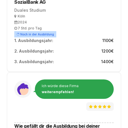
SozialBank AG
Duales Studium
Ort
Köln
Ausbildungsbeginn
2024
Arbeitszeit
7 Std. pro Tag
Noch in der Ausbildung
1. Ausbildungsjahr:
1100
€
2. Ausbildungsjahr:
1200
€
3. Ausbildungsjahr:
1400
€
Ich würde diese Firma
weiterempfehlen!
Wie gefällt dir die Ausbildung bei deiner