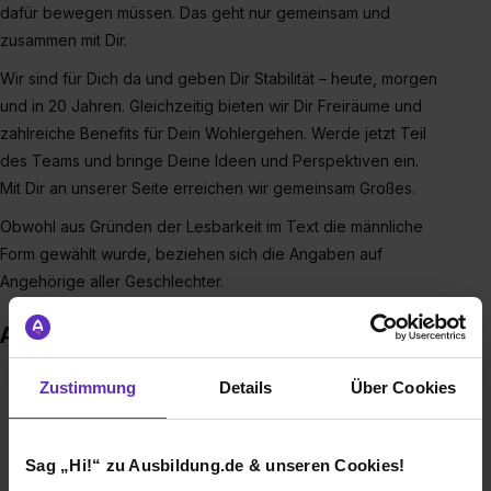
dafür bewegen müssen. Das geht nur gemeinsam und
zusammen mit Dir.
Wir sind für Dich da und geben Dir Stabilität – heute, morgen
und in 20 Jahren. Gleichzeitig bieten wir Dir Freiräume und
zahlreiche Benefits für Dein Wohlergehen. Werde jetzt Teil
des Teams und bringe Deine Ideen und Perspektiven ein.
Mit Dir an unserer Seite erreichen wir gemeinsam Großes.
Obwohl aus Gründen der Lesbarkeit im Text die männliche
Form gewählt wurde, beziehen sich die Angaben auf
Angehörige aller Geschlechter.
Auszeichnungen
Zustimmung
Details
Über Cookies
Sag „Hi!“ zu Ausbildung.de & unseren Cookies!