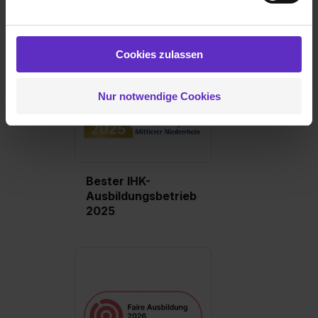
personalisieren („Social Media und Marketing“). Unsere
Partner führen diese Informationen möglicherweise mit
weiteren Daten zusammen, die du ihnen bereitgestellt
Cookies zulassen
hast oder die sie im Rahmen deiner Nutzung der Dienste
gesammelt haben. Durch Klick auf den Button „Cookies
Nur notwendige Cookies
zulassen“ stimmst du dem Setzen der Cookies und der
Datenverarbeitung für alle genannten
Verwendungszwecke (ausgenommen „Notwendig“) zu. .
In diesem Fall sowie bei der separaten Aktivierung von
„Social Media und Marketing“ bist du auch damit
Bester IHK-
einverstanden, dass dir nach Setzen der Cookies externe
Ausbildungsbetrieb
Inhalte (z.B. Videos oder Posts) angezeigt und hierfür
2025
erforderliche personenbezogene Daten an Social Media
Dienste, ggfs. mit Sitz in den USA, übermittelt werden.
Eine Erlaubnis hierfür kannst du auch später noch im
Einzelfall bei dem jeweiligen Inhalt erteilen. Willst du nur
bestimmte Verwendungszwecke zulassen, triff deine
Auswahl über die Checkboxen und klick auf „Auswahl