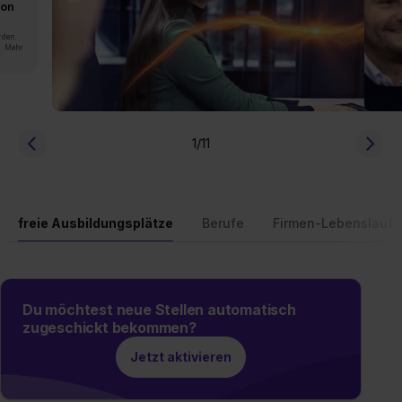
von
rden.
n. Mehr
1
/11
freie Ausbildungsplätze
Berufe
Firmen-Lebenslauf
Du möchtest neue Stellen automatisch
zugeschickt bekommen?
Jetzt aktivieren