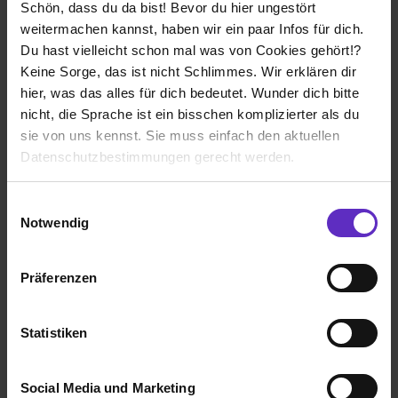
Schön, dass du da bist! Bevor du hier ungestört
weitermachen kannst, haben wir ein paar Infos für dich.
Du hast vielleicht schon mal was von Cookies gehört!?
Keine Sorge, das ist nicht Schlimmes. Wir erklären dir
hier, was das alles für dich bedeutet. Wunder dich bitte
Top Employer
nicht, die Sprache ist ein bisschen komplizierter als du
Deutschland 2026
sie von uns kennst. Sie muss einfach den aktuellen
Datenschutzbestimmungen gerecht werden.
Die Nutzung von Cookies auf Ausbildung.de
Einwilligungsauswahl
Notwendig
Wir verwenden Cookies zur technischen Funktion
unserer Webseite („Notwendig“), um von dir bei
Präferenzen
Benutzung der Webseite getroffenen Einstellungen zu
speichern ( „Präferenzen“), die Zugriffe auf unsere
Webseite zu analysieren („Statistiken“), um
Statistiken
Informationen zu deiner Verwendung unserer Website an
Top Employer
unsere Partner für soziale Medien, Werbung und
Europa 2026
Social Media und Marketing
Analysen weiterzugeben und um Inhalte und Anzeigen zu