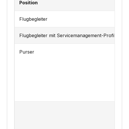
Position
G
Flugbegleiter
2.
Flugbegleiter mit Servicemanagement-Profil
2.
Purser
2.
+ 
+ 
+
+
+