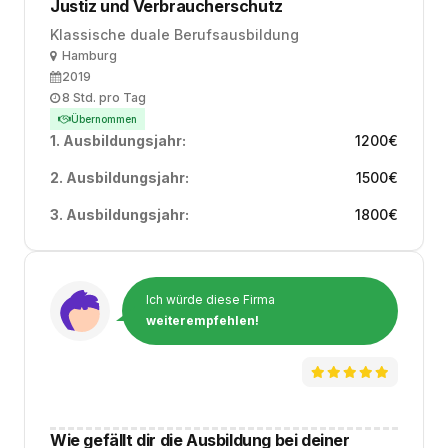
Justiz und Verbraucherschutz
Klassische duale Berufsausbildung
Ort
Hamburg
Ausbildungsbeginn
2019
Arbeitszeit
8 Std. pro Tag
Übernommen
1. Ausbildungsjahr:
1200
€
2. Ausbildungsjahr:
1500
€
3. Ausbildungsjahr:
1800
€
Ich würde diese Firma
weiterempfehlen!
Wie gefällt dir die Ausbildung bei deiner