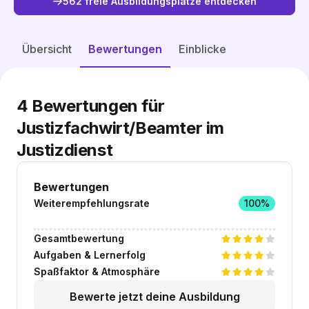
562 freie Ausbildungsplätze entdecken
Freie Plätze entdecken
Übersicht
Bewertungen
Einblicke
4
Bewertungen für
Justizfachwirt/Beamter im
Justizdienst
Bewertungen
Weiterempfehlungsrate
100%
Gesamtbewertung
Aufgaben & Lernerfolg
Spaßfaktor & Atmosphäre
Bewerte jetzt deine Ausbildung