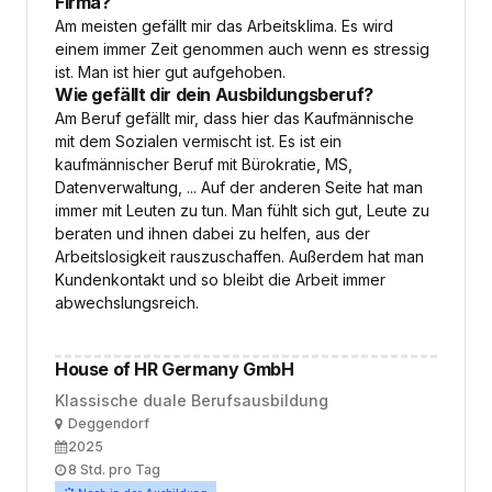
Firma?
Am meisten gefällt mir das Arbeitsklima. Es wird
einem immer Zeit genommen auch wenn es stressig
ist. Man ist hier gut aufgehoben.
Wie gefällt dir dein Ausbildungsberuf?
Am Beruf gefällt mir, dass hier das Kaufmännische
mit dem Sozialen vermischt ist. Es ist ein
kaufmännischer Beruf mit Bürokratie, MS,
Datenverwaltung, ... Auf der anderen Seite hat man
immer mit Leuten zu tun. Man fühlt sich gut, Leute zu
beraten und ihnen dabei zu helfen, aus der
Arbeitslosigkeit rauszuschaffen. Außerdem hat man
Kundenkontakt und so bleibt die Arbeit immer
abwechslungsreich.
House of HR Germany GmbH
Klassische duale Berufsausbildung
Ort
Deggendorf
Ausbildungsbeginn
2025
Arbeitszeit
8 Std. pro Tag