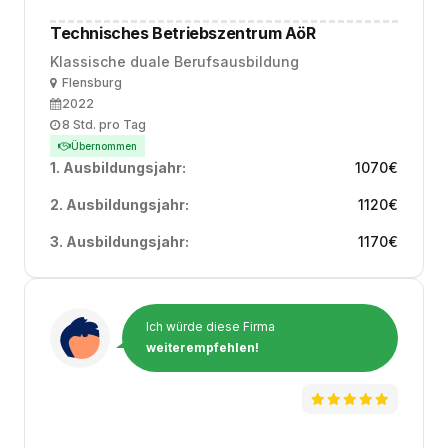
Technisches Betriebszentrum AöR
Klassische duale Berufsausbildung
Ort
Flensburg
Ausbildungsbeginn
2022
Arbeitszeit
8 Std. pro Tag
Übernommen
1. Ausbildungsjahr:
1070
€
2. Ausbildungsjahr:
1120
€
3. Ausbildungsjahr:
1170
€
Ich würde diese Firma
weiterempfehlen!