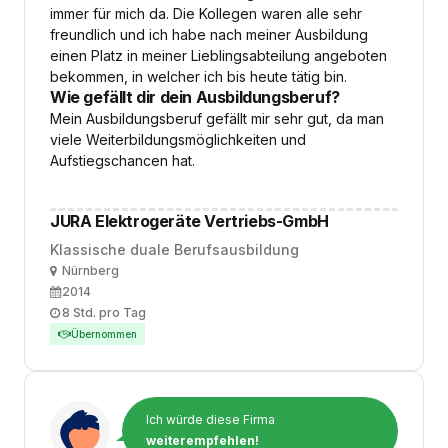
immer für mich da. Die Kollegen waren alle sehr
freundlich und ich habe nach meiner Ausbildung
einen Platz in meiner Lieblingsabteilung angeboten
bekommen, in welcher ich bis heute tätig bin.
Wie gefällt dir dein Ausbildungsberuf?
Mein Ausbildungsberuf gefällt mir sehr gut, da man
viele Weiterbildungsmöglichkeiten und
Aufstiegschancen hat.
JURA Elektrogeräte Vertriebs-GmbH
Klassische duale Berufsausbildung
Ort
Nürnberg
Ausbildungsbeginn
2014
Arbeitszeit
8 Std. pro Tag
Übernommen
Ich würde diese Firma
weiterempfehlen!