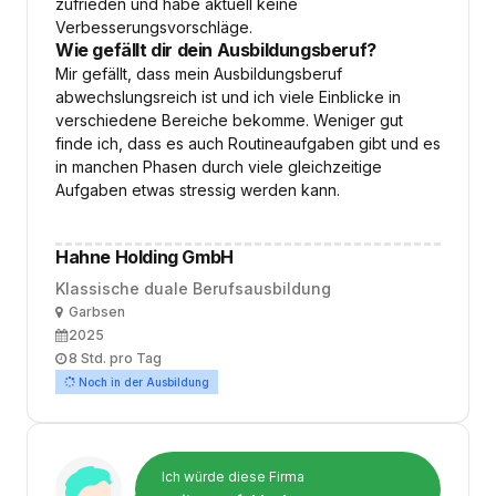
zufrieden und habe aktuell keine
Verbesserungsvorschläge.
Wie gefällt dir dein Ausbildungsberuf?
Mir gefällt, dass mein Ausbildungsberuf
abwechslungsreich ist und ich viele Einblicke in
verschiedene Bereiche bekomme. Weniger gut
finde ich, dass es auch Routineaufgaben gibt und es
in manchen Phasen durch viele gleichzeitige
Aufgaben etwas stressig werden kann.
Hahne Holding GmbH
Klassische duale Berufsausbildung
Ort
Garbsen
Ausbildungsbeginn
2025
Arbeitszeit
8 Std. pro Tag
Noch in der Ausbildung
Ich würde diese Firma