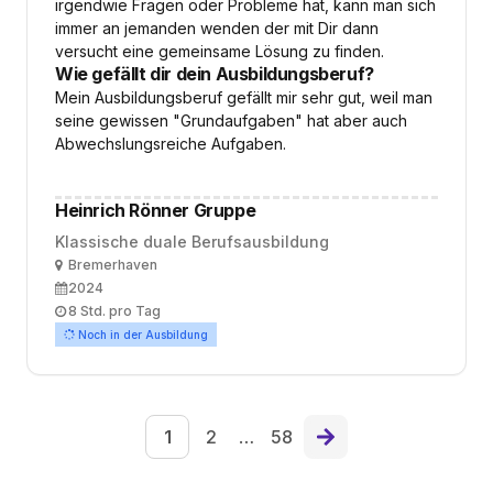
irgendwie Fragen oder Probleme hat, kann man sich
immer an jemanden wenden der mit Dir dann
versucht eine gemeinsame Lösung zu finden.
Wie gefällt dir dein Ausbildungsberuf?
Mein Ausbildungsberuf gefällt mir sehr gut, weil man
seine gewissen "Grundaufgaben" hat aber auch
Abwechslungsreiche Aufgaben.
Heinrich Rönner Gruppe
Klassische duale Berufsausbildung
Ort
Bremerhaven
Ausbildungsbeginn
2024
Arbeitszeit
8 Std. pro Tag
Noch in der Ausbildung
1
2
…
58