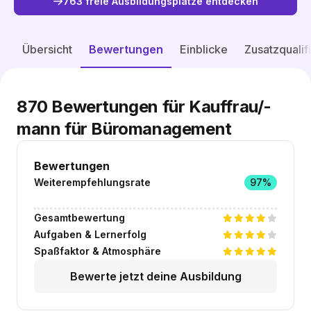
763 freie Ausbildungsplätze entdecken
Freie Plätze entdecken
Übersicht
Bewertungen
Einblicke
Zusatzqualif
870
Bewertungen für Kauffrau/-
mann für Büromanagement
Bewertungen
Weiterempfehlungsrate
97%
Gesamtbewertung
Aufgaben & Lernerfolg
Spaßfaktor & Atmosphäre
Bewerte jetzt deine Ausbildung