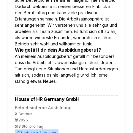
außerbetrieblichen Terminen mitgenommen werde.
Dadurch bekomme ich einen besseren Einblick in
den Berufsalltag und kann viele praktische
Erfahrungen sammeln. Die Arbeitsatmosphäre ist
sehr angenehm. Wir verstehen uns alle sehr gut und
arbeiten als Team zusammen. Es fühlt sich oft so an,
als wären wir beste Freunde, wodurch ich mich im
Betrieb sehr wohl und willkommen fühle.
Wie gefällt dir dein Ausbildungsberuf?
An meinem Ausbildungsberuf gefällt mir besonders,
dass die Arbeit sehr abwechslungsreich ist. Jeder
Tag bringt neue Situationen und Herausforderungen
mit sich, sodass es nie langweilig wird. Ich lerne
ständig etwas Neues.
House of HR Germany GmbH
Betriebsinterne Ausbildung
Ort
Cottbus
Ausbildungsbeginn
2025
Arbeitszeit
8 Std. pro Tag
Noch in der Ausbildung