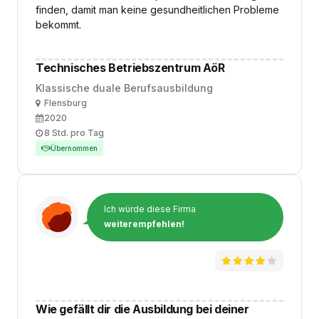
finden, damit man keine gesundheitlichen Probleme
bekommt.
Technisches Betriebszentrum AöR
Klassische duale Berufsausbildung
Ort
Flensburg
Ausbildungsbeginn
2020
Arbeitszeit
8 Std. pro Tag
Übernommen
Ich würde diese Firma
weiterempfehlen!
Wie gefällt dir die Ausbildung bei deiner