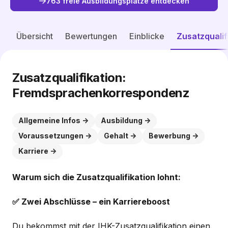
763 freie Ausbildungsplätze entdecken
Freie Plätze entdecken
Übersicht
Bewertungen
Einblicke
Zusatzqualif
Zusatzqualifikation:
Fremdsprachenkorrespondenz
Allgemeine Infos
Ausbildung
Voraussetzungen
Gehalt
Bewerbung
Karriere
Warum sich die Zusatzqualifikation lohnt:
✅ Zwei Abschlüsse – ein Karriereboost
Du bekommst mit der IHK-Zusatzqualifikation einen