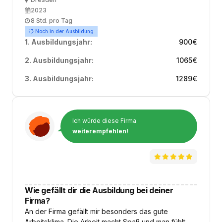
Ort
Ausbildungsbeginn
2023
Arbeitszeit
8 Std. pro Tag
Noch in der Ausbildung
1. Ausbildungsjahr:
900
€
2. Ausbildungsjahr:
1065
€
3. Ausbildungsjahr:
1289
€
Ich würde diese Firma
weiterempfehlen!
Wie gefällt dir die Ausbildung bei deiner
Firma?
An der Firma gefällt mir besonders das gute
Arbeitsklima. Die Arbeit macht Spaß und man fühlt