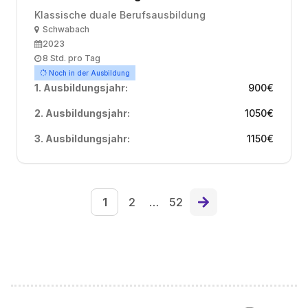
Klassische duale Berufsausbildung
Ort
Schwabach
Ausbildungsbeginn
2023
Arbeitszeit
8 Std. pro Tag
Noch in der Ausbildung
1. Ausbildungsjahr:
900
€
2. Ausbildungsjahr:
1050
€
3. Ausbildungsjahr:
1150
€
1
2
…
52