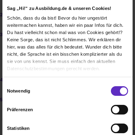
Gewerkschaft dazu beraten.
Sag „Hi!“ zu Ausbildung.de & unseren Cookies!
Finde einen Ausbildungsbetrieb, der dich übernimmt oder
Schön, dass du da bist! Bevor du hier ungestört
such dir eine ganz neue Ausbildung.
weitermachen kannst, haben wir ein paar Infos für dich.
Du hast vielleicht schon mal was von Cookies gehört!?
Sprich mit deinem Ausbildungsbetrieb über deinen
Keine Sorge, das ist nicht Schlimmes. Wir erklären dir
Kündigungswunsch: Ist die Probezeit schon vorbei, einigt
hier, was das alles für dich bedeutet. Wunder dich bitte
ihr euch am besten auf einen Aufhebungsvertrag. Lässt
sich dein Betrieb nicht darauf ein, brauchst du einen
nicht, die Sprache ist ein bisschen komplizierter als du
wichtigen Grund für eine außerordentliche Kündigung.
sie von uns kennst. Sie muss einfach den aktuellen
Oder du kündigst wegen Aufgabe des Berufs.
Datenschutzbestimmungen gerecht werden.
Mach deine restlichen Ansprüche auf
Gehalt
,
Urlaub
und
Die Nutzung von Cookies auf Ausbildung.de
Einwilligungsauswahl
ein
Ausbildungszeugnis
geltend!
Notwendig
Wir verwenden Cookies zur technischen Funktion
Informiere deine Krankenkasse und
unserer Webseite („Notwendig“), um von dir bei
die Berufsschule über deinen Ausbildungswechsel.
Präferenzen
Benutzung der Webseite getroffenen Einstellungen zu
speichern ( „Präferenzen“), die Zugriffe auf unsere
Webseite zu analysieren („Statistiken“), um
Statistiken
Die Probezeit ist schon vorbei:
Informationen zu deiner Verwendung unserer Website an