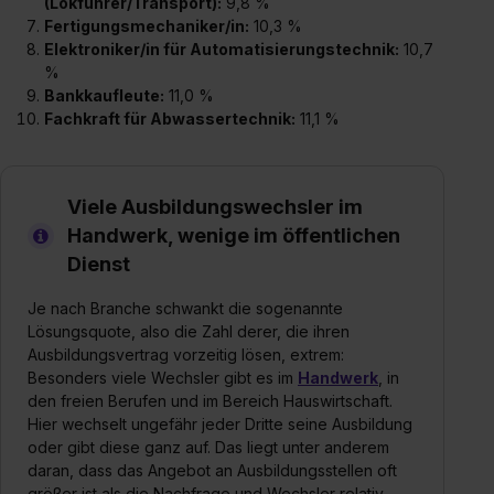
(Lokführer/Transport):
9,8 %
Fertigungsmechaniker/in:
10,3 %
Elektroniker/in für Automatisierungstechnik:
10,7
%
Bankkaufleute:
11,0 %
Fachkraft für Abwassertechnik:
11,1 %
Viele Ausbildungswechsler im
Handwerk, wenige im öffentlichen
Dienst
Je nach Branche schwankt die sogenannte
Lösungsquote, also die Zahl derer, die ihren
Ausbildungsvertrag vorzeitig lösen, extrem:
Besonders viele Wechsler gibt es im
Handwerk
, in
den freien Berufen und im Bereich Hauswirtschaft.
Hier wechselt ungefähr jeder Dritte seine Ausbildung
oder gibt diese ganz auf. Das liegt unter anderem
daran, dass das Angebot an Ausbildungsstellen oft
größer ist als die Nachfrage und Wechsler relativ