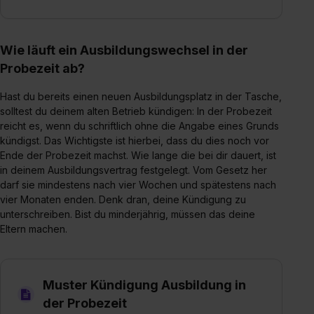
bestimmte Verwendungszwecke zulassen, triff deine
Auswahl über die Checkboxen und klick auf „Auswahl
erlauben“. Die Einwilligung zur Platzierung von Cookies
Wie läuft ein Ausbildungswechsel in der
der Kategorien „Präferenzen“, „Statistiken“ und „Social
Probezeit ab?
Media und Marketing“ umfasst hierbei die Einwilligung
zur Übermittlung deiner Daten in die USA (Art. 49 Abs. 1
Hast du bereits einen neuen Ausbildungsplatz in der Tasche,
S. 1 lit. a) DS-GVO). Die USA verfügen über kein
solltest du deinem alten Betrieb kündigen: In der Probezeit
angemessenes Datenschutzniveau (EuGH – Schrems
reicht es, wenn du schriftlich ohne die Angabe eines Grunds
II). Du kannst die von dir erteilte Einwilligung jederzeit mit
kündigst. Das Wichtigste ist hierbei, dass du dies noch vor
Wirkung für die Zukunft ganz oder teilweise über unsere
Ende der Probezeit machst. Wie lange die bei dir dauert, ist
in deinem Ausbildungsvertrag festgelegt. Vom Gesetz her
Datenschutzerklärung unter dem Punkt „Datenschutz-
darf sie mindestens nach vier Wochen und spätestens nach
Einstellungen“ widerrufen. Weitere Informationen zu den
vier Monaten enden. Denk dran, deine Kündigung zu
einzelnen Cookies findest du durch Klick auf „Details
unterschreiben. Bist du minderjährig, müssen das deine
zeigen“. Weitere Informationen:
Datenschutzerklärung
,
Eltern machen.
Impressum
.
Muster Kündigung Ausbildung in
der Probezeit