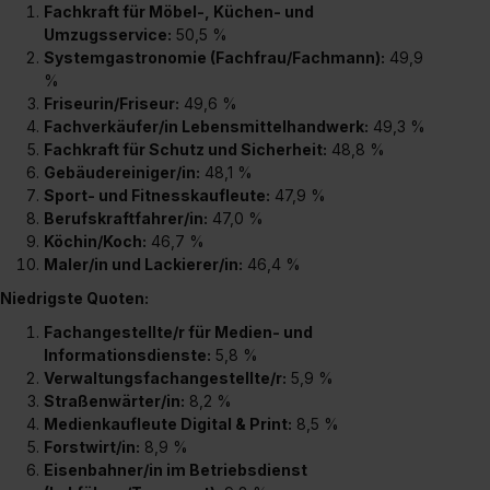
Fachkraft für Möbel-, Küchen- und
Umzugsservice:
50,5 %
Systemgastronomie (Fachfrau/Fachmann):
49,9
%
Friseurin/Friseur:
49,6 %
Fachverkäufer/in Lebensmittelhandwerk:
49,3 %
Fachkraft für Schutz und Sicherheit:
48,8 %
Gebäudereiniger/in:
48,1 %
Sport- und Fitnesskaufleute:
47,9 %
Berufskraftfahrer/in:
47,0 %
Köchin/Koch:
46,7 %
Maler/in und Lackierer/in:
46,4 %
Niedrigste Quoten:
Fachangestellte/r für Medien- und
Informationsdienste:
5,8 %
Verwaltungsfachangestellte/r:
5,9 %
Straßenwärter/in:
8,2 %
Medienkaufleute Digital & Print:
8,5 %
Forstwirt/in:
8,9 %
Eisenbahner/in im Betriebsdienst