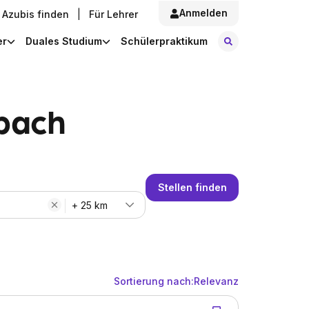
Anmelden
Azubis finden
|
Für Lehrer
Stellen finde
er
Duales Studium
Schülerpraktikum
rbach
Stellen finden
+ 25 km
Sortierung nach:
Relevanz