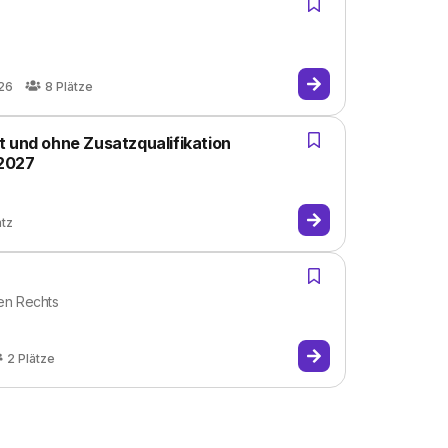
26
8
Plätze
t und ohne Zusatzqualifikation
2027
atz
hen Rechts
2
Plätze