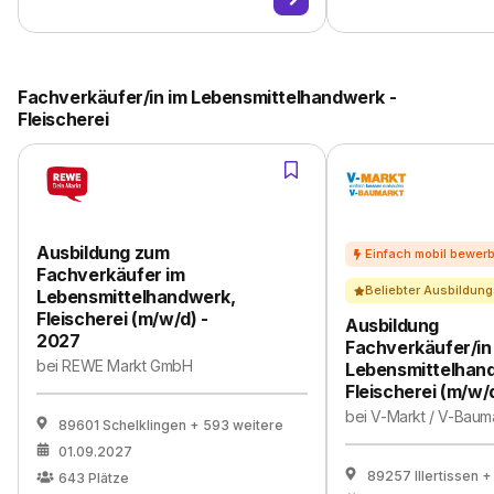
Fachverkäufer/in im Lebensmittelhandwerk -
Fleischerei
Ausbildung zum
Fachverkäufer im
Beliebter Ausbildung
Lebensmittelhandwerk,
Fleischerei (m/w/d) -
Ausbildung
2027
Fachverkäufer/in
bei
REWE Markt GmbH
Lebensmittelhan
Fleischerei (m/w/
bei
V-Markt / V-Baum
89601 Schelklingen
+ 593 weitere
01.09.2027
89257 Illertissen
+
643
Plätze