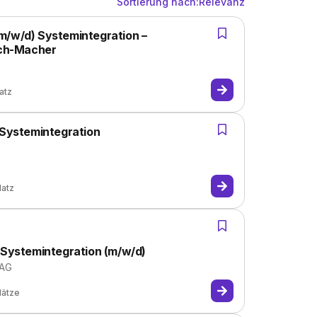
Sortierung nach:
Relevanz
m/w/d) Systemintegration –
ch-Macher
atz
 Systemintegration
latz
r Systemintegration (m/w/d)
 AG
lätze