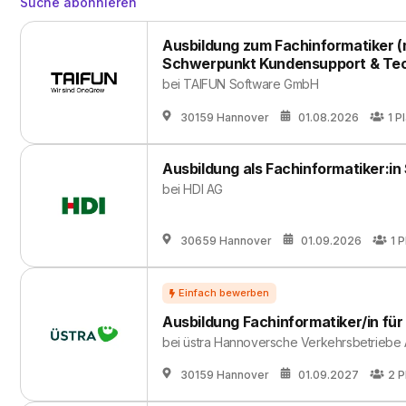
Suche abonnieren
Ausbildung zum Fachinformatiker (
Schwerpunkt Kundensupport & Te
bei
TAIFUN Software GmbH
30159 Hannover
01.08.2026
1
Pl
Ausbildung als Fachinformatiker:in
bei
HDI AG
30659 Hannover
01.09.2026
1
P
Ausbildung Fachinformatiker/in fü
bei
üstra Hannoversche Verkehrsbetriebe
30159 Hannover
01.09.2027
2
P