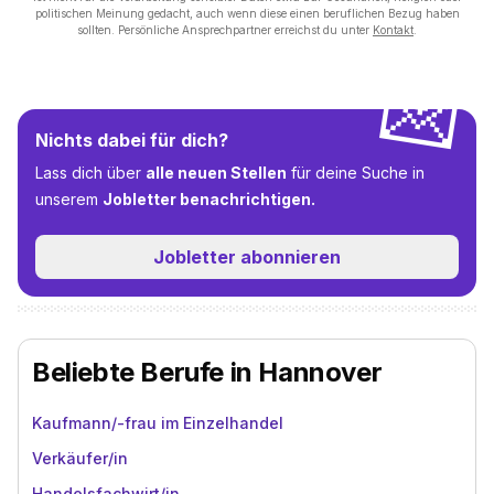
politischen Meinung gedacht, auch wenn diese einen beruflichen Bezug haben
sollten. Persönliche Ansprechpartner erreichst du unter
Kontakt
.
💌
Nichts dabei für dich?
Lass dich über
alle neuen Stellen
für deine Suche in
unserem
Jobletter benachrichtigen.
Jobletter abonnieren
Beliebte Berufe in Hannover
Kaufmann/-frau im Einzelhandel
Verkäufer/in
Handelsfachwirt/in