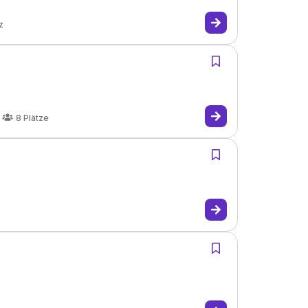
z
8
Plätze