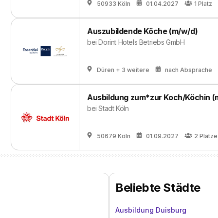
50933 Köln
01.04.2027
1
Platz
Auszubildende Köche (m/w/d)
bei
Dorint Hotels Betriebs GmbH
Düren
+ 3 weitere
nach Absprache
Ausbildung zum*zur Koch/Köchin (
bei
Stadt Köln
50679 Köln
01.09.2027
2
Plätze
Beliebte Städte
Ausbildung Duisburg