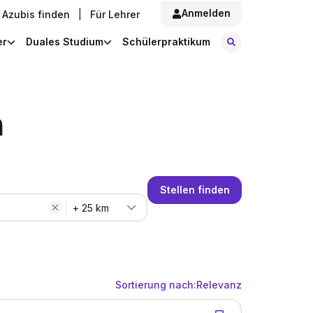
Anmelden
Azubis finden
|
Für Lehrer
Stellen finde
er
Duales Studium
Schülerpraktikum
m
Stellen finden
+ 25 km
Sortierung nach:
Relevanz