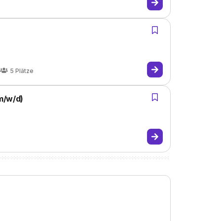
5
Plätze
m/w/d)