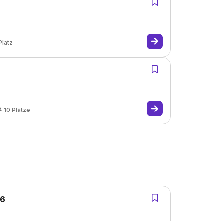
Platz
10
Plätze
26