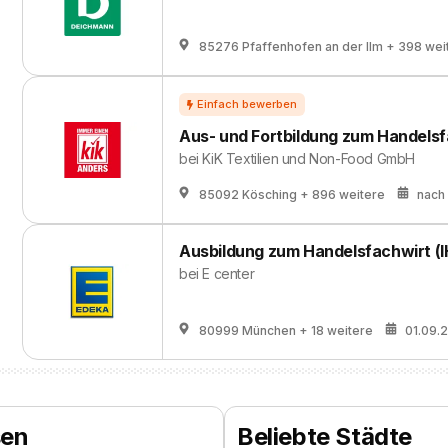
85276 Pfaffenhofen an der Ilm
+ 398 wei
Aus- und Fortbildung zum Handelsf
bei
KiK Textilien und Non-Food GmbH
85092 Kösching
+ 896 weitere
nach
Ausbildung zum Handelsfachwirt (I
bei
E center
80999 München
+ 18 weitere
01.09.
sen
Beliebte Städte