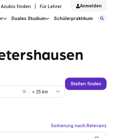
Anmelden
Azubis finden
|
Für Lehrer
Stellen finde
er
Duales Studium
Schülerpraktikum
Petershausen
Stellen finden
+ 25 km
Sortierung nach:
Relevanz