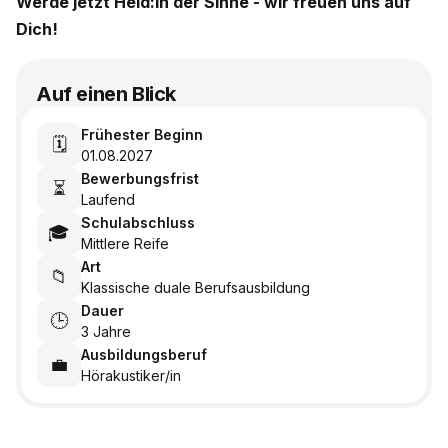
Werde jetzt Held:in der Sinne - wir freuen uns auf
Dich!
Auf einen Blick
Frühester Beginn
🗓️
01.08.2027
Bewerbungsfrist
⏳
Laufend
Schulabschluss
🎓
Mittlere Reife
Art
📁
Klassische duale Berufsausbildung
Dauer
🕒
3 Jahre
Ausbildungsberuf
💼
Hörakustiker/in