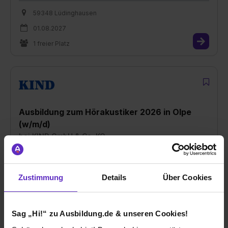
59348 Lüdinghausen
01.08.2027
1 freier Platz
Ausbildung zum Hörakustiker 2026 in Olpe
(w/m/d)
bei
KIND GmbH & Co. KG
57462 Olpe
01.08.2027
Zustimmung
Details
Über Cookies
1 freier Platz
Sag „Hi!“ zu Ausbildung.de & unseren Cookies!