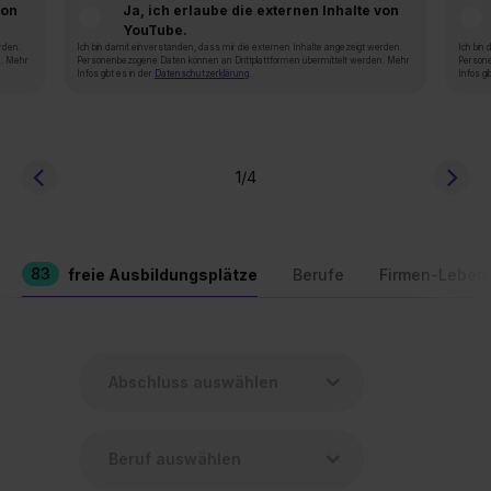
von
Ja, ich erlaube die externen Inhalte von
YouTube.
rden.
Ich bin damit einverstanden, dass mir die externen Inhalte angezeigt werden.
Ich bin
n. Mehr
Personenbezogene Daten können an Drittplattformen übermittelt werden. Mehr
Persone
Infos gibt es in der
Datenschutzerklärung
.
Infos gi
1
/4
83
freie Ausbildungsplätze
Berufe
Firmen-Leben