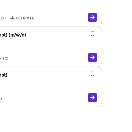
2027
681
Plätze
enst) (m/w/d)
Platz
nst)
tz