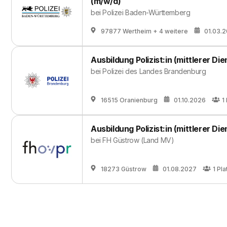
(m/w/d)
bei
Polizei Baden-Württemberg
97877 Wertheim
+ 4 weitere
01.03.
Ausbildung Polizist:in (mittlerer Di
bei
Polizei des Landes Brandenburg
16515 Oranienburg
01.10.2026
1
Ausbildung Polizist:in (mittlerer Die
bei
FH Güstrow (Land MV)
18273 Güstrow
01.08.2027
1
Pla