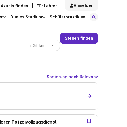
Anmelden
Azubis finden
|
Für Lehrer
Stellen finde
er
Duales Studium
Schülerpraktikum
Stellen finden
+ 25 km
Sortierung nach:
Relevanz
eren Polizeivollzugsdienst