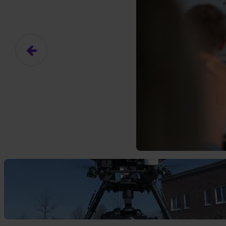
Das hier ist ein Platzhalter für
frei.
Ja, ich erlaube die ext
Ich bin damit einverstanden, dass
an Drittplattformen übermittelt werd