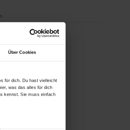
n
Über Cookies
 für dich. Du hast vielleicht
er, was das alles für dich
uns kennst. Sie muss einfach
ianer GmbH
anerweg 9
 Münster
l anzeigen
r bei Benutzung der