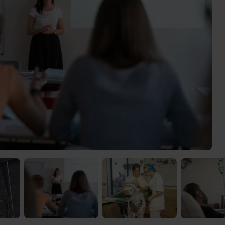
 Video-Content von YouTube. Neugierig? Dann schalte die Inhalte jetzt
ernen Inhalte von YouTube.
 mir die externen Inhalte angezeigt werden. Personenbezogene Daten könne
en. Mehr Infos gibt es in der
Datenschutzerklärung
.