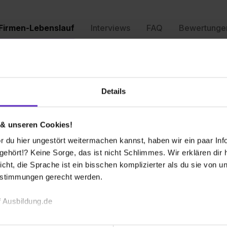
Firmen-Lebenslauf
Interviews
FAQ
Bewertunge
Details
 verschiedenen Berufen. Eine Ausbildung bei den
nbedingt katholisch sein. Wichtig ist, dass Du gerne
 & unseren Cookies!
 du hier ungestört weitermachen kannst, haben wir ein paar Infos
hört!? Keine Sorge, das ist nicht Schlimmes. Wir erklären dir hi
n aus – aber auch in anderen Bereichen, die man auf
icht, die Sprache ist ein bisschen komplizierter als du sie von 
Alex
nrichtung in Verbindung bringt. So kannst Du bei den
estimmungen gerecht werden.
alerin werden.
Alexi
48163
 Ausbildung.de
st Du bei uns in jedem Fall richtig.
E-Mai
Pflege-Ausbildung zur Pflegefachfrau bzw. zum
echnischen Funktion unserer Webseite („Notwendig“), um von di