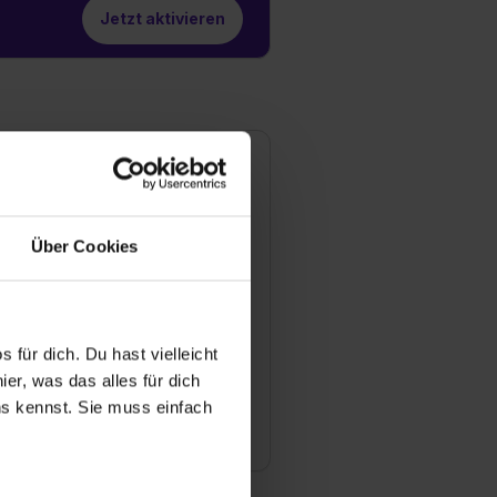
Jetzt aktivieren
limex GmbH Precision in
luminium
rl-Arnold-Straße 14-16
Über Cookies
877 Willich
154 / 91 77 - 359
Mail anzeigen
ündungsjahr
 für dich. Du hast vielleicht
70
er, was das alles für dich
uns kennst. Sie muss einfach
tarbeiter
0