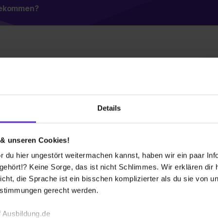
 bekommen?
in Aluminium
a
A
den Lösungen für eine bessere Zukunft.
Ka
utz ermöglichen – vieles wäre ohne moderne
Details
47
limex sind mächtig stolz darauf, hierzu einen
02
erstoff. Und wir haben ihm ganz neues Leben
E-
intechnik, Halbleiter- und Solarindustrie,
 & unseren Cookies!
menbau … genau auf diese Eigenschaften. Deshalb
Gr
 du hier ungestört weitermachen kannst, haben wir ein paar Infos
19
spornt uns an, jeden Tag!
hört!? Keine Sorge, das ist nicht Schlimmes. Wir erklären dir hi
icht, die Sprache ist ein bisschen komplizierter als du sie von 
Mi
16
estimmungen gerecht werden.
t. Produziert an unserem Stammsitz in Willich bei
äften und Ingenieuren in unseren Produktionshallen
 Ausbildung.de