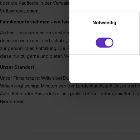
über die Kaufleute in der Verwaltung bis hin zu den Vertriebsprofi
Softwaresystemen.
Wir verwenden Cookies zur t
Einwilligungsauswahl
Webseite getroffenen Einstel
Familienunternehmen – weltweit unterwegs
Notwendig
(„Statistiken“), um Informat
Als Familienunternehmen verstehen wir uns wirklich als „Familie“. Wi
und Analysen weiterzugeben 
dem man sich kennt und schätzt, flache Hierarchien und kurze Wege
Partner führen diese Informa
zur persönlichen Entfaltung. Die Fähigkeiten und Talente unseres T
sie im Rahmen deiner Nutzun
diese nur zu gerne und bieten Weiterbildungen ebenso wie Karrie
dem Setzen der Cookies und
zu. . In diesem Fall sowie b
Unser Standort
einverstanden, dass dir nach
Unser Firmensitz ist Willich bei Düsseldorf. Das ist ideal – für unse
erforderliche personenbezoge
Willich liegt wenige Minuten von der Landeshauptstadt Düsseldorf
Erlaubnis hierfür kannst du a
Auto, Bahn oder Bus jederzeit ins pralle Leben – oder genießen di
Verwendungszwecke zulassen,
Niederrhein.
Einwilligung zur Platzierung
umfasst hierbei die Einwillig
verfügen über kein angemess
jederzeit mit Wirkung für di
„Datenschutz-Einstellungen“ 
„Details zeigen“. Weitere In