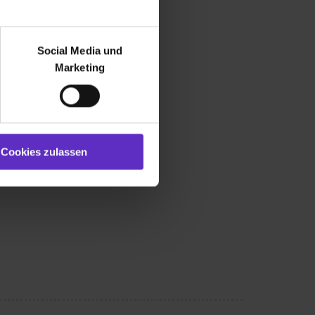
r bei Benutzung der
bseite zu analysieren
Social Media und
ür soziale Medien, Werbung
Marketing
und Marketing“). Unsere
 bereitgestellt hast oder die
ookies zulassen“ stimmst du
e (ausgenommen „Notwendig“)
st du auch damit
Cookies zulassen
gezeigt und hierfür
ermittelt werden. Eine
Willst du nur bestimmte
hl erlauben“. Die
cial Media und Marketing“
1 lit. a) DS-GVO). Die USA
dir erteilte Einwilligung
unter dem Punkt
est du durch Klick auf