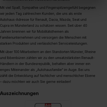
In diesem Fall sowie bei der separaten Aktivierung von
Mit viel Spaß, Sympathie und Fingerspitzengefühl begegnen
„Social Media und Marketing“ bist du auch damit
wir jeden Tag zahlreichen Kunden, die uns als erste
einverstanden, dass dir nach Setzen der Cookies externe
Autohaus-Adresse für Renault, Dacia, Mazda, Seat und
Inhalte (z.B. Videos oder Posts) angezeigt und hierfür
Cupra im Münsterland zu schätzen wissen. Seit über 40
erforderliche personenbezogene Daten an Social Media
Jahren brennen wir für Mobilitätsthemen als
Dienste, ggfs. mit Sitz in den USA, übermittelt werden.
Familienunternehmen und versorgen die Menschen mit
Eine Erlaubnis hierfür kannst du auch später noch im
starken Produkten und verlässlichen Serviceleistungen.
Einzelfall bei dem jeweiligen Inhalt erteilen. Willst du nur
bestimmte Verwendungszwecke zulassen, triff deine
Mit über 100 Mitarbeitern an den Standorten Münster, Rheine
Auswahl über die Checkboxen und klick auf „Auswahl
und Ibbenbüren zählen wir zu den umsatzstärksten Renault-
erlauben“. Die Einwilligung zur Platzierung von Cookies
Händlern in der Bundesrepublik, behalten aber immer ein
der Kategorien „Präferenzen“, „Statistiken“ und „Social
enges Miteinander als „Autohausfamilie“ im Auge. Bei uns
Media und Marketing“ umfasst hierbei die Einwilligung
zählt die Entwicklung auf fachlicher und menschlicher Ebene
zur Übermittlung deiner Daten in die USA (Art. 49 Abs. 1
– dazu möchten wir auch Sie gerne einladen!
S. 1 lit. a) DS-GVO). Die USA verfügen über kein
angemessenes Datenschutzniveau (EuGH – Schrems
Auszeichnungen
II). Du kannst die von dir erteilte Einwilligung jederzeit mit
Wirkung für die Zukunft ganz oder teilweise über unsere