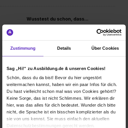
Wusstest du schon, dass...
– wir zu den stärksten Renault- und Dacia-Händlern in
Deutschland zählen – wir Sponsor von Preußen Münster im
Fussball sind – Du uns vielleicht auch schon aus dem
Karneval kennst, wo wir jedes Jahr sehr aktiv sind – wir nur
Zustimmung
Details
Über Cookies
Menschen suchen, die sich fachlich und menschlich
weiterentwickeln möchten?
Sag „Hi!“ zu Ausbildung.de & unseren Cookies!
Schön, dass du da bist! Bevor du hier ungestört
weitermachen kannst, haben wir ein paar Infos für dich.
Du hast vielleicht schon mal was von Cookies gehört!?
Keine Sorge, das ist nicht Schlimmes. Wir erklären dir
hier, was das alles für dich bedeutet. Wunder dich bitte
nicht, die Sprache ist ein bisschen komplizierter als du
sie von uns kennst. Sie muss einfach den aktuellen
Datenschutzbestimmungen gerecht werden.