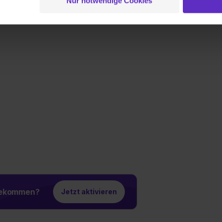
Nur notwendige Cookies
 Setzen der Cookies externe Inhalte (z.B. Videos oder Posts) an
ne Daten an Social Media Dienste, ggfs. mit Sitz in den USA, üb
uch später noch im Einzelfall bei dem jeweiligen Inhalt erteilen. 
 triff deine Auswahl über die Checkboxen und klick auf „Auswa
 von Cookies der Kategorien „Präferenzen“, „Statistiken“ und „So
ung zur Übermittlung deiner Daten in die USA (Art. 49 Abs. 1 S. 
enes Datenschutzniveau (EuGH – Schrems II). Du kannst die von 
e Zukunft ganz oder teilweise über unsere Datenschutzerklärung 
widerrufen. Weitere Informationen zu den einzelnen Cookies find
formationen:
Datenschutzerklärung
,
Impressum
.
 bekommen?
Jetzt aktivieren