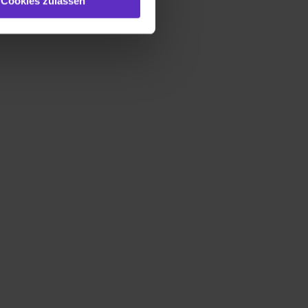
Cookies zulassen
gezeigt und hierfür
ermittelt werden. Eine
Willst du nur bestimmte
hl erlauben“. Die
cial Media und Marketing“
1 lit. a) DS-GVO). Die USA
dir erteilte Einwilligung
unter dem Punkt
est du durch Klick auf