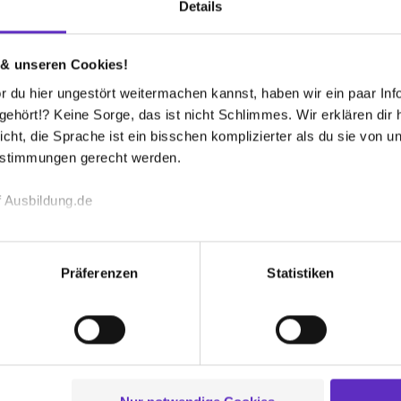
Details
n-Lebenslauf
FAQ
 & unseren Cookies!
 du hier ungestört weitermachen kannst, haben wir ein paar Infos
n
Berufen
hört!? Keine Sorge, das ist nicht Schlimmes. Wir erklären dir hi
1
icht, die Sprache ist ein bisschen komplizierter als du sie von 
estimmungen gerecht werden.
 Ausbildung.de
echnischen Funktion unserer Webseite („Notwendig“), um von di
lungen zu speichern ( „Präferenzen“), die Zugriffe auf unsere We
Präferenzen
Statistiken
ionen zu deiner Verwendung unserer Website an unsere Partner f
und um Inhalte und Anzeigen zu personalisieren („Social Media 
tionen möglicherweise mit weiteren Daten zusammen, die du ihnen
g der Dienste gesammelt haben. Durch Klick auf den Button „C
 der Datenverarbeitung für alle genannten Verwendungszweck
ei der separaten Aktivierung von „Social Media und Marketing“ bi