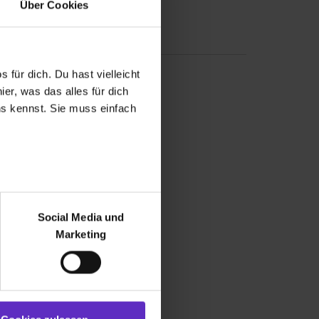
Über Cookies
 für dich. Du hast vielleicht
er, was das alles für dich
uns kennst. Sie muss einfach
r bei Benutzung der
bseite zu analysieren
Social Media und
ür soziale Medien, Werbung
Marketing
und Marketing“). Unsere
 bereitgestellt hast oder die
ookies zulassen“ stimmst du
e (ausgenommen „Notwendig“)
st du auch damit