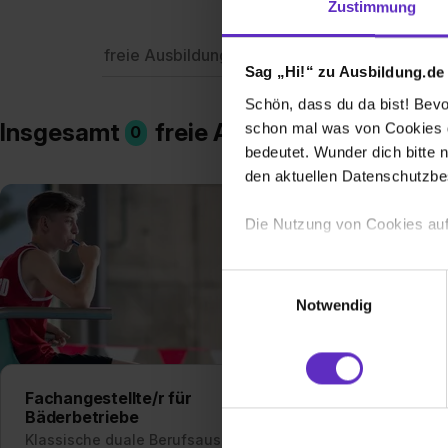
Zustimmung
freie Ausbildungsplätze
Berufe
Firme
Sag „Hi!“ zu Ausbildung.de
Schön, dass du da bist! Bevor
Insgesamt
freie Ausbildungsplätze i
schon mal was von Cookies ge
0
bedeutet. Wunder dich bitte n
den aktuellen Datenschutzb
Die Nutzung von Cookies auf
Wir verwenden Cookies zur t
Einwilligungsauswahl
Webseite getroffenen Einstel
Notwendig
(„Statistiken“), um Informat
und Analysen weiterzugeben 
Partner führen diese Informa
sie im Rahmen deiner Nutzun
Fachangestellte/r für
Bäderbetriebe
dem Setzen der Cookies und
Klassische duale Berufsausbildung
zu. . In diesem Fall sowie b