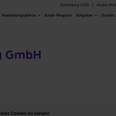
Ausbildung 2026
Azubis fin
Ausbildungsplätze
Azubi-Magazin
Ratgeber
Duales 
g GmbH
n
) was Cooles zu sehen!
) was Cooles zu sehen!