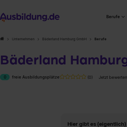
Berufe
Unternehmen
Bäderland Hamburg GmbH
Berufe
Bäderland Hambur
0
freie Ausbildungsplätze
(0)
Jetzt bewerte
Hier gibt es (eigentlich
Hier gibt es (eigentlich