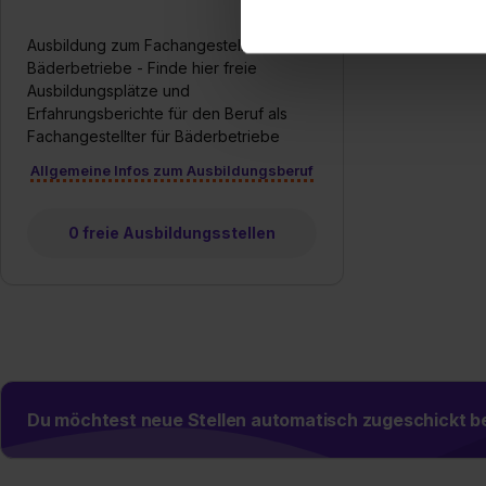
einverstanden, dass dir nach
erforderliche personenbezoge
Ausbildung zum Fachangestellten für
Bäderbetriebe - Finde hier freie
Erlaubnis hierfür kannst du a
Ausbildungsplätze und
Verwendungszwecke zulassen,
Erfahrungsberichte für den Beruf als
Einwilligung zur Platzierung
Fachangestellter für Bäderbetriebe
umfasst hierbei die Einwillig
Allgemeine Infos zum Ausbildungsberuf
verfügen über kein angemess
jederzeit mit Wirkung für di
„Datenschutz-Einstellungen“ 
0 freie Ausbildungsstellen
„Details zeigen“. Weitere In
Du möchtest neue Stellen automatisch zugeschickt