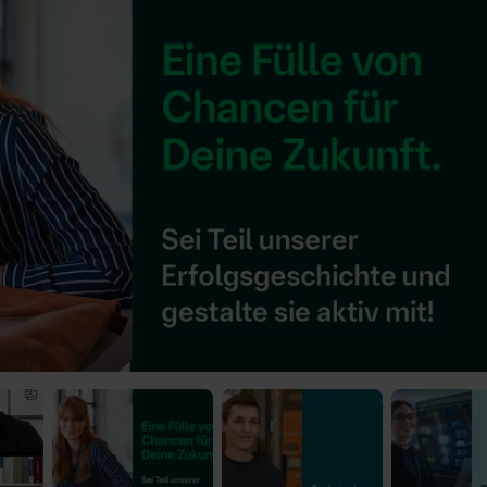
) was Cooles zu sehen!
 Video-Content von YouTube. Neugierig? Dann schalte die Inhalte jetzt
ernen Inhalte von YouTube.
 mir die externen Inhalte angezeigt werden. Personenbezogene Daten könne
en. Mehr Infos gibt es in der
Datenschutzerklärung
.