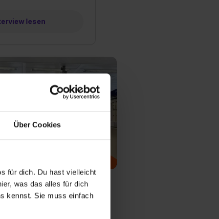
terview lesen
Über Cookies
ip
 für dich. Du hast vielleicht
nt/in
er, was das alles für dich
uns kennst. Sie muss einfach
terview lesen