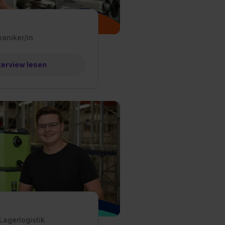
aniker/in
terview lesen
 Lagerlogistik