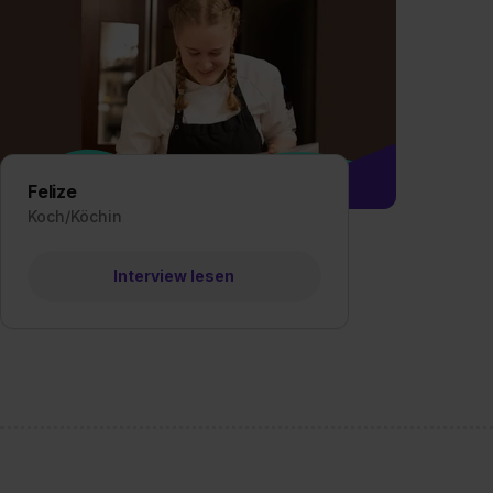
„Datenschutz-Einstellungen“ 
„Details zeigen“. Weitere In
Felize
Koch/Köchin
Interview lesen