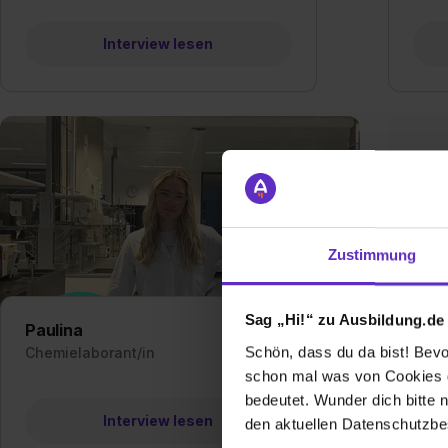
Interview lesen
Zustimmung
Sag „Hi!“ zu Ausbildung.de
Paulina
Jon
Schön, dass du da bist! Bevor
Chemielaborant/in
Elekt
Auto
schon mal was von Cookies ge
bedeutet. Wunder dich bitte n
Interview lesen
den aktuellen Datenschutzb