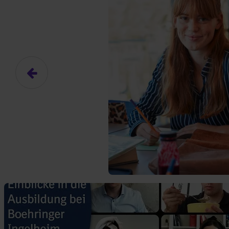
Hier gibt es (eigentlich
Das hier ist ein Platzhalter für
frei.
Ja, ich erlaube die ext
Ich bin damit einverstanden, dass
an Drittplattformen übermittelt werd