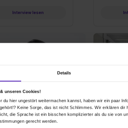
Interview lesen
In
Details
 & unseren Cookies!
as
Robin & Phil
 du hier ungestört weitermachen kannst, haben wir ein paar Infos
roniker/in für
Chemielabora
matisierungstechnik
hört!? Keine Sorge, das ist nicht Schlimmes. Wir erklären dir hi
icht, die Sprache ist ein bisschen komplizierter als du sie von 
Interview lesen
In
estimmungen gerecht werden.