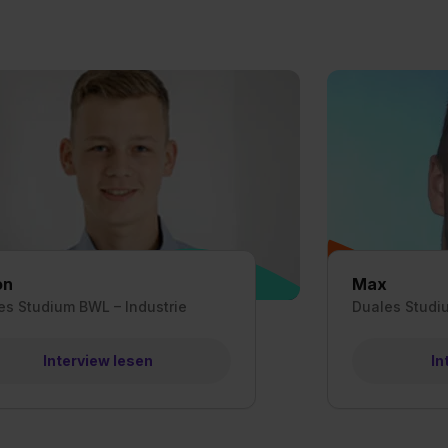
on
Max
es Studium BWL – Industrie
Duales Studiu
Interview lesen
In