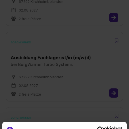
67292 Kirchheimbolanden
02.08.2027
2 freie Plätze
Ausbildung Fachlagerist/in (m/w/d)
bei
BorgWarner Turbo Systems
67292 Kirchheimbolanden
02.08.2027
2 freie Plätze