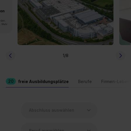
von
rden.
n. Mehr
1
/8
20
freie Ausbildungsplätze
Berufe
Firmen-Leben