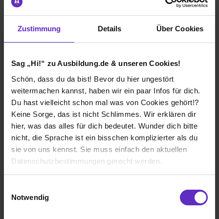
Ausbildung Fachkraft für Metalltechnik
(m/w/d)
Zustimmung
Details
Über Cookies
bei
BorgWarner Turbo Systems
67292 Kirchheimbolanden
Sag „Hi!“ zu Ausbildung.de & unseren Cookies!
02.08.2027
Schön, dass du da bist! Bevor du hier ungestört
6 freie Plätze
weitermachen kannst, haben wir ein paar Infos für dich.
Du hast vielleicht schon mal was von Cookies gehört!?
Keine Sorge, das ist nicht Schlimmes. Wir erklären dir
hier, was das alles für dich bedeutet. Wunder dich bitte
nicht, die Sprache ist ein bisschen komplizierter als du
Ausbildung Maschinen- und Anlagenführer/in
sie von uns kennst. Sie muss einfach den aktuellen
(m/w/d)
Datenschutzbestimmungen gerecht werden.
bei
BorgWarner Turbo Systems
Die Nutzung von Cookies auf Ausbildung.de
Einwilligungsauswahl
67292 Kirchheimbolanden
Notwendig
02.08.2027
Wir verwenden Cookies zur technischen Funktion